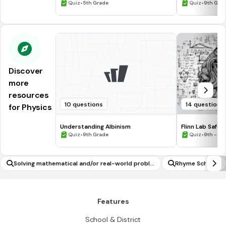
Processing Skills
•
•
Quiz
5th Grade
Quiz
9th Gra
Discover
more
resources
10 questions
14 questions
for Physics
Understanding Albinism
Flinn Lab Safet
•
•
Quiz
9th Grade
Quiz
9th - 12
Solving mathematical and/or real-world proble
Rhyme Scheme
ms involving surface area of cubes and cuboids
Features
School & District