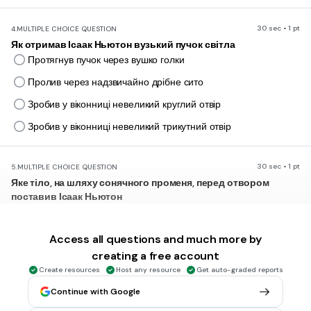
30 sec • 1 pt
4.
MULTIPLE CHOICE QUESTION
Як отримав Ісаак Ньютон вузький пучок світла
Протягнув пучок через вушко голки
Пролив через надзвичайно дрібне сито
Зробив у віконниці невеликий круглий отвір
Зробив у віконниці невеликий трикутний отвір
30 sec • 1 pt
5.
MULTIPLE CHOICE QUESTION
Яке тіло, на шляху сонячного променя, перед отвором
поставив Ісаак Ньютон
Скляну призму
Скляний циліндр
Access all questions and much more by
creating a free account
Коробку цукерок
Create resources
Host any resource
Get auto-graded reports
Мишоловку
Continue with Google