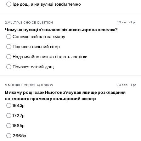
Іде дощ, а на вулиці зовсім темно
30 sec • 1 pt
2.
MULTIPLE CHOICE QUESTION
Чому на вулиці з’явилася різнокольорова веселка?
Сонечко зайшло за хмару
Піднявся сильний вітер
Надзвичайно низько літають ластівки
Почався сліпий дощ
30 sec • 1 pt
3.
MULTIPLE CHOICE QUESTION
В якому році Ісаак Ньютон з’ясував явище розкладання
світлового променя у кольоровий спектр
1643р.
1727р.
1665р.
2665р.