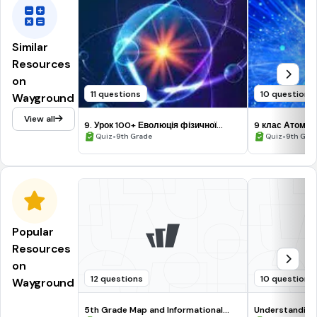
Similar
Resources
on
11 questions
10 questions
Wayground
View all
9. Урок 100+ Еволюція фізичної
9 клас Атомні 
картини світу
•
•
Quiz
9th Grade
Quiz
9th Gra
Popular
Resources
on
12 questions
10 questions
Wayground
5th Grade Map and Informational
Understanding