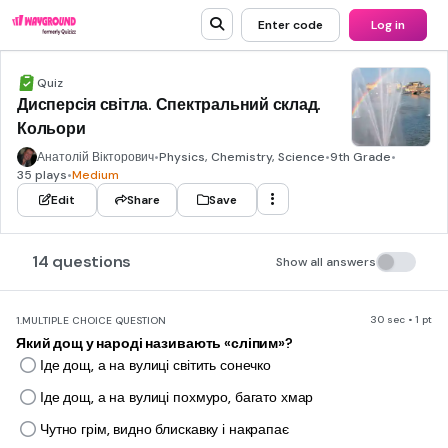
Enter code
Log in
Quiz
Дисперсія світла. Спектральний склад.
Кольори
Анатолій Вікторович
•
Physics, Chemistry, Science
•
9th Grade
•
35 plays
•
Medium
Edit
Share
Save
14 questions
Show all answers
30 sec • 1 pt
1.
MULTIPLE CHOICE QUESTION
Який дощ у народі називають «сліпим»?
Іде дощ, а на вулиці світить сонечко
Іде дощ, а на вулиці похмуро, багато хмар
Чутно грім, видно блискавку і накрапає