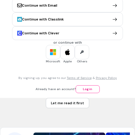
30 sec • 1 pt
6.
MULTIPLE CHOICE QUESTION
Continue with Email
Як назвав Ісаак Ньютон кольорову смужку, що утворилися
на екрані, після проходження скляної призми світловим
Continue with Classlink
промінчиком
Спектр
Continue with Clever
Трафарет
or continue with
Призма
Циліндр
Microsoft
Apple
Others
30 sec • 1 pt
7.
MULTIPLE CHOICE QUESTION
By signing up, you agree to our
Terms of Service
&
Privacy Policy
Скільки кольорів виділив Ньютон на кольоровій смужці
2
Already have an account?
Log in
7
Let me read it first
33
12