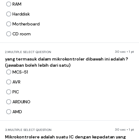
RAM
Harddisk
Motherboard
CD room
30 sec • 1 pt
2.
MULTIPLE SELECT QUESTION
yang termasuk dalam mikrokontroler dibawah ini adalah ?
(jawaban boleh lebih dari satu)
MCS-51
AVR
PIC
ARDUINO
AMD
30 sec • 1 pt
3.
MULTIPLE SELECT QUESTION
Mikrokontrolere adalah suatu IC dengan kepadatan yang