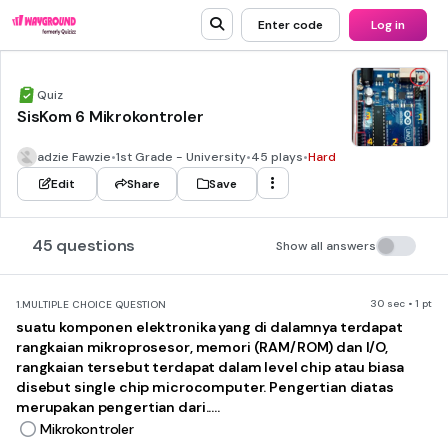
Enter code
Log in
Quiz
SisKom 6 Mikrokontroler
adzie Fawzie
•
1st Grade - University
•
45 plays
•
Hard
Edit
Share
Save
45 questions
Show all answers
30 sec • 1 pt
1.
MULTIPLE CHOICE QUESTION
suatu komponen elektronika yang di dalamnya terdapat
rangkaian mikroprosesor, memori (RAM/ROM) dan I/O,
rangkaian tersebut terdapat dalam level chip atau biasa
disebut single chip microcomputer. Pengertian diatas
merupakan pengertian dari.....
Mikrokontroler