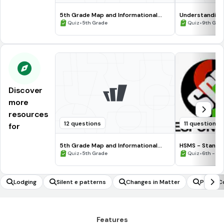
5th Grade Map and Informational
Understanding
Processing Skills
•
•
Quiz
5th Grade
Quiz
9th Gra
Discover
more
resources
12 questions
11 questions
for
5th Grade Map and Informational
HSMS - Standa
Processing Skills
•
•
Quiz
5th Grade
Quiz
6th - 8t
Lodging
Silent e patterns
Changes in Matter
Post-Co
Features