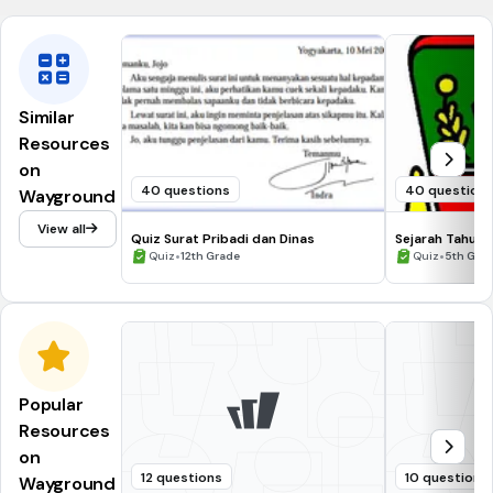
Similar
Resources
on
40 questions
40 question
Wayground
View all
Quiz Surat Pribadi dan Dinas
Sejarah Tahun 5
•
•
Quiz
12th Grade
Quiz
5th Gra
Popular
Resources
on
12 questions
10 questions
Wayground