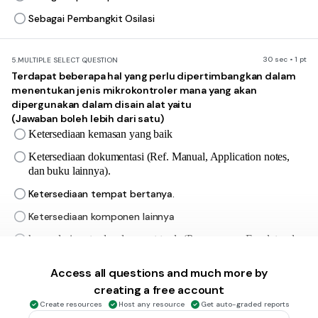
Sebagai Pembangkit Osilasi
30 sec • 1 pt
5.
MULTIPLE SELECT QUESTION
Terdapat beberapa hal yang perlu dipertimbangkan dalam
menentukan jenis mikrokontroler mana yang akan
dipergunakan dalam disain alat yaitu
(Jawaban boleh lebih dari satu)
Ketersediaan kemasan yang baik
Ketersediaan dokumentasi (Ref. Manual, Application notes,
dan buku lainnya).
Ketersediaan tempat bertanya.
Ketersediaan komponen lainnya
harga dari suatu development tools (Programmer, Emulator dan
Simulator)
Access all questions and much more by
creating a free account
30 sec • 1 pt
6.
MULTIPLE CHOICE QUESTION
Create resources
Host any resource
Get auto-graded reports
Berikut ini adalah produsen besar nikrokontroler, kecuali