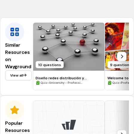
Une Société Collective d'Offre Patrimoniale
Similar
Resources
on
10 questions
9 questions
Wayground
View all
Diseño redes distribución y
Welcome to M
aplicaciones de comercio electrónico
•
•
Quiz
University - Professi...
Quiz
Profess
Popular
Resources