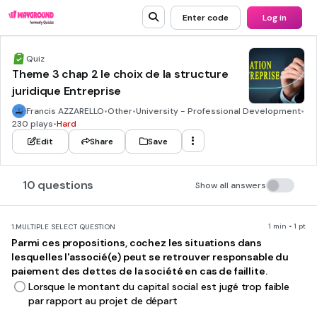
Enter code
Log in
Quiz
Theme 3 chap 2 le choix de la structure
juridique Entreprise
Francis AZZARELLO
•
Other
•
University - Professional Development
•
230 plays
•
Hard
Edit
Share
Save
10 questions
Show all answers
1 min • 1 pt
1.
MULTIPLE SELECT QUESTION
Parmi ces propositions, cochez les situations dans
lesquelles l'associé(e) peut se retrouver responsable du
paiement des dettes de la société en cas de faillite.
Lorsque le montant du capital social est jugé trop faible
par rapport au projet de départ