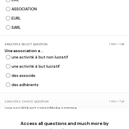
ASSOCIATION
EURL
SARL
1 min • 1 pt
4.
MULTIPLE SELECT QUESTION
Une association a ...
une activité à but non lucratif
une activité à but lucratif
des associés
des adhérents
1 min • 1 pt
5.
MULTIPLE CHOICE QUESTION
une société est considérée comme ...
une personne physique
Access all questions and much more by
une personne juridique