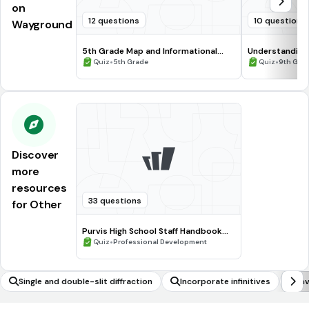
on
12 questions
10 questions
Wayground
5th Grade Map and Informational
Understanding
Processing Skills
•
•
Quiz
5th Grade
Quiz
9th Gra
Discover
more
resources
33 questions
for Other
Purvis High School Staff Handbook
Quiz
•
Quiz
Professional Development
Single and double-slit diffraction
Incorporate infinitives
In
cl