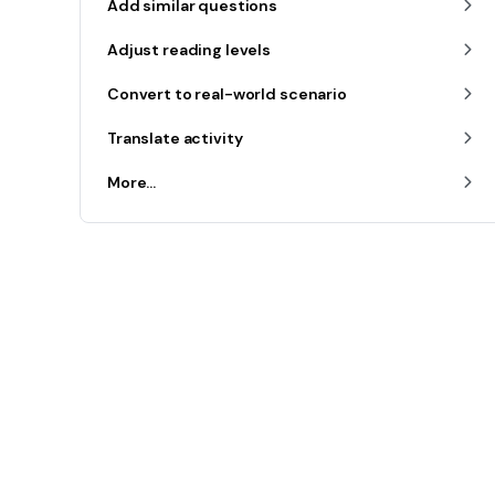
Add similar questions
Adjust reading levels
Convert to real-world scenario
Translate activity
More...