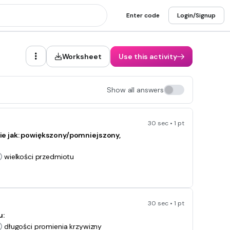
Enter code
Login/Signup
Worksheet
Use this activity
Show all answers
30 sec • 1 pt
e jak: powiększony/pomniejszony,
wielkości przedmiotu
30 sec • 1 pt
u:
długości promienia krzywizny