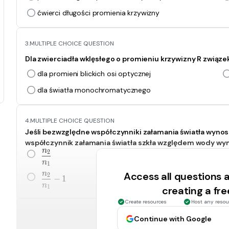
ćwierci długości promienia krzywizny
3.
MULTIPLE CHOICE QUESTION
Dla zwierciadła wklęsłego o promieniu krzywizny R związe
dla promieni blickich osi optycznej
dla światła monochromatycznego
4.
MULTIPLE CHOICE QUESTION
Jeśli bezwzględne współczynniki załamania światła wynos
współczynnik załamania światła szkła względem wody wy
n
2
\frac{n_2}{n_1}
n
1
n
Access all questions
2
\frac{n_2}{n_1}-1
−
1
n
1
creating a fr
Create resources
Host any resou
5.
MULTIPLE CHOICE QUESTION
Continue with Google
Jeśli bieg promienia świetlnego w pryzmacie który 