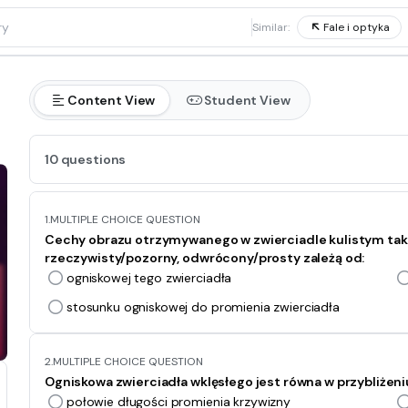
1
Similar:
Fale i optyka
Content View
Student View
10 questions
1.
MULTIPLE CHOICE QUESTION
Cechy obrazu otrzymywanego w zwierciadle kulistym taki
rzeczywisty/pozorny, odwrócony/prosty zależą od:
ogniskowej tego zwierciadła
stosunku ogniskowej do promienia zwierciadła
2.
MULTIPLE CHOICE QUESTION
Ogniskowa zwierciadła wklęsłego jest równa w przybliżeni
połowie długości promienia krzywizny