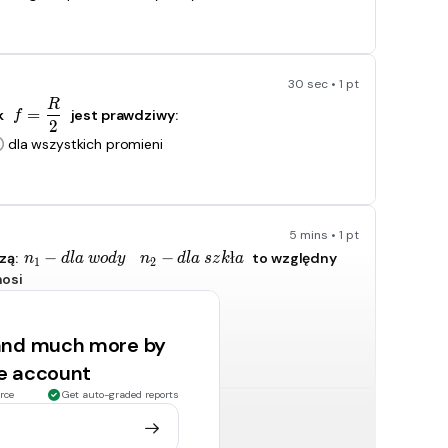
30 sec • 1 pt
R
f=\frac{R}{2}
=
k
jest prawdziwy:
f
2
dla wszystkich promieni
5 mins • 1 pt
−
n_1-dla\ wody
−
n_2-dla\ szkła
ł
zą:
to względny
n
d
l
a
w
o
d
y
n
d
l
a
s
z
k
a
1
2
nosi
n
1
\frac{n_1}{n_2}
n
2
 and much more by
ee account
rce
Get auto-graded reports
5 mins • 1 pt
jest trójkątem równobocznym przedstawia rysunek to