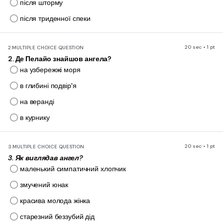
після шторму
після триденної спеки
20 sec • 1 pt
2.
MULTIPLE CHOICE QUESTION
2. Де Пелайо знайшов ангела?
на узбережжі моря
в глибині подвір'я
на веранді
в курнику
20 sec • 1 pt
3.
MULTIPLE CHOICE QUESTION
3. Як виглядав ангел?
маленький симпатичний хлопчик
змучений юнак
красива молода жінка
старезний беззубий дід