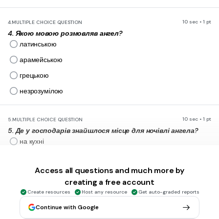
10 sec • 1 pt
4.
MULTIPLE CHOICE QUESTION
4. Якою мовою розмовляв ангел?
латинською
арамейською
грецькою
незрозумілою
10 sec • 1 pt
5.
MULTIPLE CHOICE QUESTION
5. Де у господарів знайшлося місце для ночівлі ангела?
на кухні
у курнику
Access all questions and much more by
у сарайчику
creating a free account
у підвалі
Create resources
Host any resource
Get auto-graded reports
Continue with Google
30 sec • 1 pt
6.
MULTIPLE CHOICE QUESTION