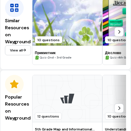
Similar
Resources
on
10 questions
10 questions
Wayground
View all
Прикметник
Дієслово
•
•
Quiz
2nd - 3rd Grade
Quiz
4th Gra
Popular
Resources
on
12 questions
10 questions
Wayground
5th Grade Map and Informational
Understanding