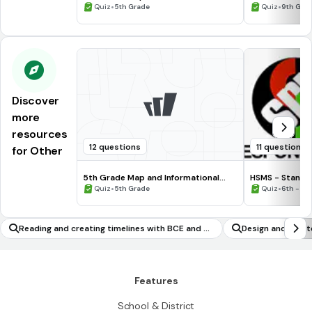
Processing Skills
•
•
Quiz
5th Grade
Quiz
9th Gra
Discover
more
resources
12 questions
11 questions
for Other
5th Grade Map and Informational
HSMS - Standa
Processing Skills
•
•
Quiz
5th Grade
Quiz
6th - 8t
Reading and creating timelines with BCE and C
Design and crea
E
Features
School & District