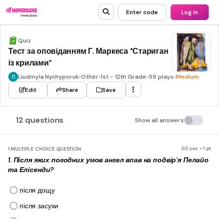
Enter code
Log in
Quiz
Тест за оповіданням Г. Маркеса "Стариган
із крилами"
Liudmyla Nychyporuk
•
Other
•
1st - 12th Grade
•
59 plays
•
Medium
Edit
Share
Save
12 questions
Show all answers
20 sec • 1 pt
1.
MULTIPLE CHOICE QUESTION
1. Після яких погодних умов ангел впав на подвір'я Пелайо
та Елісенди?
після дощу
після засухи