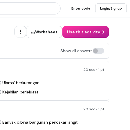
Enter code
Login/Signup
Worksheet
Use this activity
Show all answers
20 sec • 1 pt
Ulama' berkurangan
Kejahilan berleluasa
20 sec • 1 pt
Banyak dibina bangunan pencakar langit