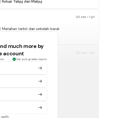
Keluar Yakjuj dan Makjuj
20 sec • 1 pt
Matahari terbit dari sebelah barat
Banyak berlaku peperangan
 and much more by
ee account
20 sec • 1 pt
rce
Get auto-graded reports
Keluar asap (Al-Dukhon)
Berlaku gempa bumi di tanah arab
20 sec • 1 pt
Ulama' berkurangan
Kejahilan berleluasa
 with