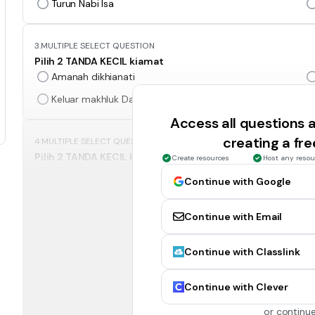
Turun Nabi Isa
3.
MULTIPLE SELECT QUESTION
Pilih 2 TANDA KECIL kiamat
Amanah dikhianati
Keluar makhluk Dabbatul Ardh
Access all questions
creating a fr
4.
MULTIPLE SELECT QUESTION
Pilih 2 TANDA KECIL kiamat
Create resources
Host any resou
Negara Arab dipenuhi sungai dan taman menghijau
Continue with Google
Orang jahil dilantik menjadi pemimpin
Continue with Email
5.
MULTIPLE SELECT QUESTION
Continue with Classlink
Pilih 2 TANDA BESAR kiamat
Muncul Imam Al-Mahdi
Continue with Clever
Keluar Dajjal
or continue