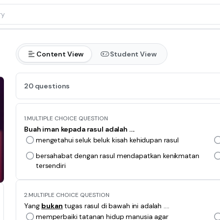
h
Content View
Student View
20 questions
1.
MULTIPLE CHOICE QUESTION
Buah iman kepada rasul adalah ....
mengetahui seluk beluk kisah kehidupan rasul
bersahabat dengan rasul mendapatkan kenikmatan
tersendiri
2.
MULTIPLE CHOICE QUESTION
Yang
bukan
tugas rasul di bawah ini adalah ....
memperbaiki tatanan hidup manusia agar