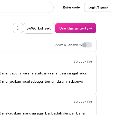
Enter code
Login/Signup
Worksheet
Use this activity
Show all answers
30 sec • 1 pt
mengagumi karena statusnya manusia sangat suci
menjadikan rasul sebagai teman dalam hidupnya
30 sec • 1 pt
meluruskan manusia agar beribadah dengan benar