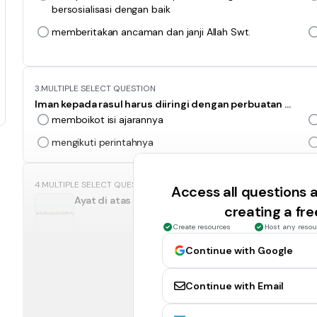
bersosialisasi dengan baik
memberitakan ancaman dan janji Allah Swt.
3.
MULTIPLE SELECT QUESTION
Iman kepada rasul harus diiringi dengan perbuatan ...
memboikot isi ajarannya
mengikuti perintahnya
4.
MULTIPLE SELECT QUESTION
Access all questions
Ayat di atas menjelaskan bahwa ...
creating a fr
Create resources
Host any resou
jauhilah prasangka buruk kepada rasul
Continue with Google
menjalankan apa yang dilarang rasul
Continue with Email
5.
MULTIPLE SELECT QUESTION