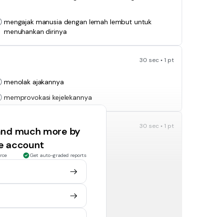
mengajak manusia dengan lemah lembut untuk
menuhankan dirinya
30 sec • 1 pt
menolak ajakannya
memprovokasi kejelekannya
30 sec • 1 pt
 and much more by
ee account
rce
Get auto-graded reports
yang datang dari rasul adalah benar, ikutilah
meninggalkan apa yang diperintahkan rasul
30 sec • 1 pt