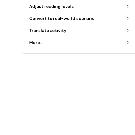
Adjust reading levels
Convert to real-world scenario
Translate activity
More...