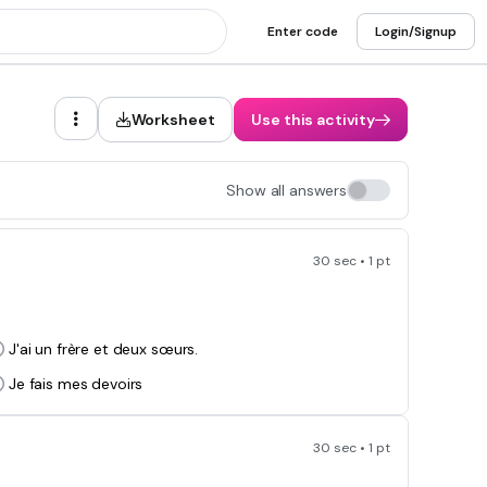
Enter code
Login/Signup
Worksheet
Use this activity
Show all answers
30 sec • 1 pt
J'ai un frère et deux sœurs.
Je fais mes devoirs
30 sec • 1 pt