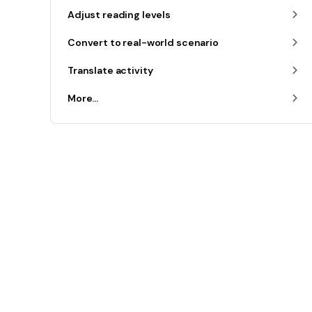
Adjust reading levels
Convert to real-world scenario
Translate activity
More...