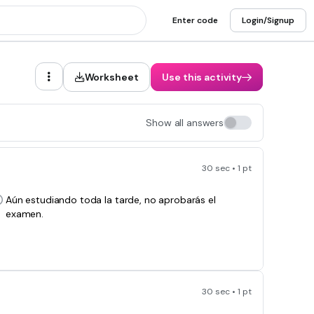
Enter code
Login/Signup
Worksheet
Use this activity
Show all answers
30 sec • 1 pt
Aún estudiando toda la tarde, no aprobarás el
examen.
30 sec • 1 pt