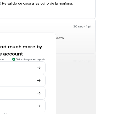
He salido de casa a las ocho de la mañana.
30 sec • 1 pt
Me ha dicho Lucía que te dé la libreta.
 and much more by
ee account
rce
Get auto-graded reports
30 sec • 1 pt
El era un chico muy amable.
30 sec • 1 pt
Le he pedido que viniera, mas no ha querido.