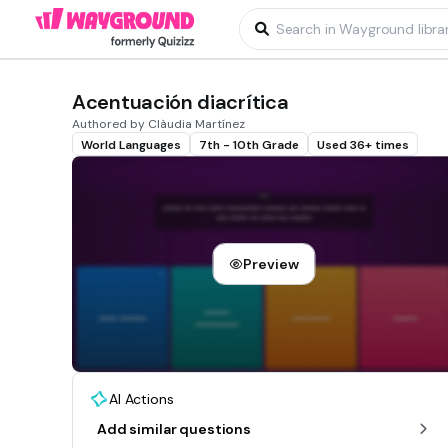
Acentuación diacrítica
Authored by Clàudia Martínez
World Languages
7th - 10th Grade
Used 36+ times
Preview
AI Actions
Add similar questions