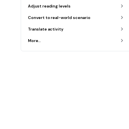
Adjust reading levels
Convert to real-world scenario
Translate activity
More...