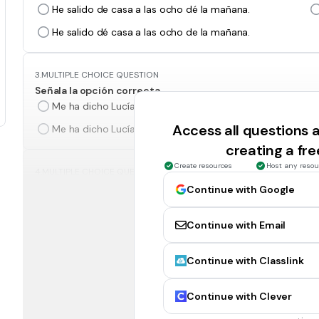
He salido de casa a las ocho dé la mañana.
He salido dé casa a las ocho de la mañana.
3.
MULTIPLE CHOICE QUESTION
Señala la opción correcta
Me ha dicho Lucía que té dé la libreta.
Access all questions
Me ha dicho Lucía que te de la libreta.
creating a fr
Create resources
Host any resou
4.
MULTIPLE CHOICE QUESTION
Señala la opción correcta
Continue with Google
Él éra un chico muy amable.
Continue with Email
Él era un chico muy amable.
Continue with Classlink
5.
MULTIPLE CHOICE QUESTION
Señala la opción correcta
Continue with Clever
Le he pedido que viniera, más no ha querido.