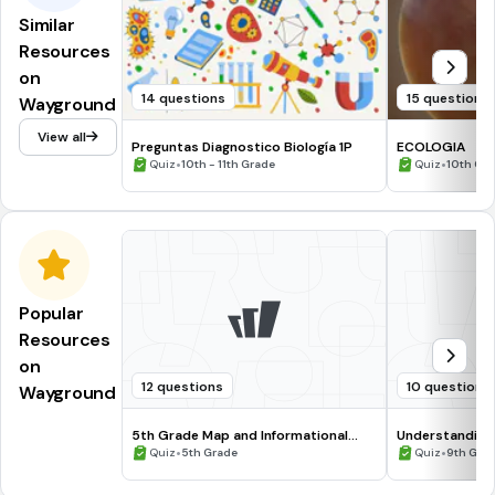
Similar
Resources
on
14 questions
15 questions
Wayground
View all
Preguntas Diagnostico Biología 1P
ECOLOGIA
•
•
Quiz
10th - 11th Grade
Quiz
10th Gr
Popular
Resources
on
12 questions
10 questions
Wayground
5th Grade Map and Informational
Understanding
Processing Skills
•
•
Quiz
5th Grade
Quiz
9th Gra