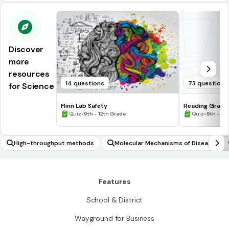
Discover
more
resources
14 questions
73 questions
for Science
Flinn Lab Safety
Reading Graph
•
•
Quiz
9th - 12th Grade
Quiz
9th - 12
High-throughput methods
Molecular Mechanisms of Disease
Features
School & District
Wayground for Business