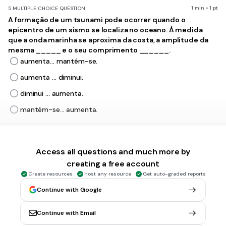
1 min • 1 pt
5.
MULTIPLE CHOICE QUESTION
A formação de um tsunami pode ocorrer quando o
epicentro de um sismo se localiza no oceano. À medida
que a onda marinha se aproxima da costa, a amplitude da
mesma _____ e o seu comprimento ______.
aumenta… mantém-se.
aumenta … diminui.
diminui … aumenta.
mantém-se… aumenta.
1 min • 1 pt
6.
MULTIPLE CHOICE QUESTION
O sismo de 1775 teve origem no ______ e foi
Access all questions and much more by
consequência de os seus materiais terem ultrapassado o
creating a free account
limite de ____________.
Create resources
Host any resource
Get auto-graded reports
hipocentro ( em Lisboa ) … resistência.
Continue with Google
epicentro ( no oceano ) … elasticidade.
Continue with Email
epicentro ( em Lisboa ) … fragilidade.