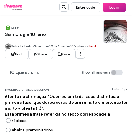
Enter code
Log in
Quiz
Sismologia 10ºano
Sofia Lobato
•
Science
•
10th Grade
•
315 plays
•
Hard
Edit
Share
Save
10 questions
Show all answers
1 min • 1 pt
1.
MULTIPLE CHOICE QUESTION
Atente na afirmação: "Ocorreu em três fases distintas: a
primeira fase, que durou cerca de um minuto e meio, não foi
muito violenta (...)".
Esta primeira frase referida no texto corresponde a
réplicas
abalos premonitórios