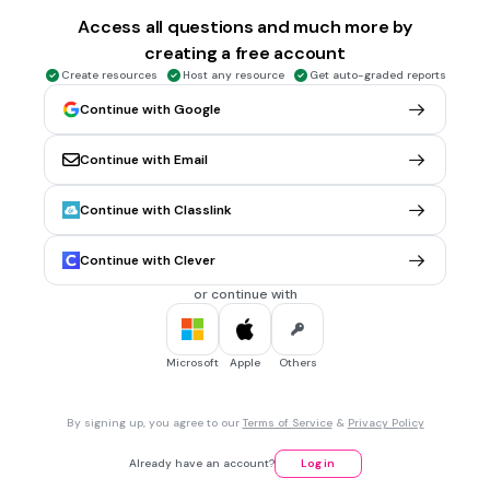
ประกอบต่างๆ ตามที่ได้ออกแบบไว้
Access all questions and much more by
การสร้างแอปพลิเคชัน
creating a free account
การทดสอบ
Create resources
Host any resource
Get auto-graded reports
Continue with Google
10 sec • 1 pt
5.
MULTIPLE CHOICE QUESTION
ข้อใดคือเครื่องมือในการวางแผนพัฒนาแอปพลิเคชัน
Continue with Email
เฟสที่จะทำ
การ์ดคัมบัง
Continue with Classlink
Continue with Clever
20 sec • 1 pt
6.
MULTIPLE CHOICE QUESTION
or continue with
ข้อใดคือเฟสทั้งหมดของการ์ดคัมบัง
เฟสที่จะทำ , เฟสที่กำลังทำ , เฟสที่ไม่ทำ
เฟสที่จะทำ ,เฟสที่กำลังทำ ,เฟสที่ทำเสร็จแล้ว
Microsoft
Apple
Others
10 sec • 1 pt
7.
MULTIPLE CHOICE QUESTION
By signing up, you agree to our
Terms of Service
&
Privacy Policy
จากรูปนี้เป็นหน้าตาของแอปใด
Already have an account?
Log in