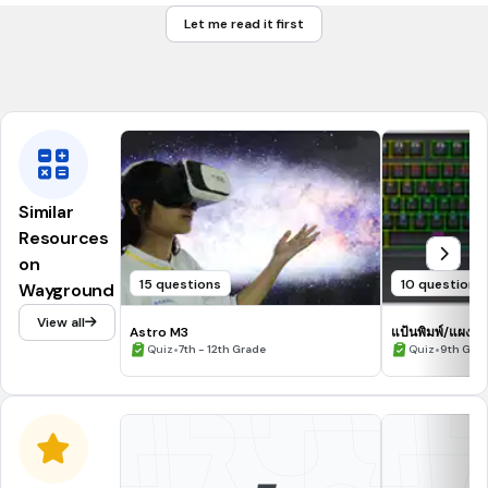
Let me read it first
Trello
Mymo
Similar
Resources
on
15 questions
10 questions
Wayground
View all
Astro M3
แป้นพิมพ์/แผงแ
•
•
Quiz
7th - 12th Grade
Quiz
9th Gra