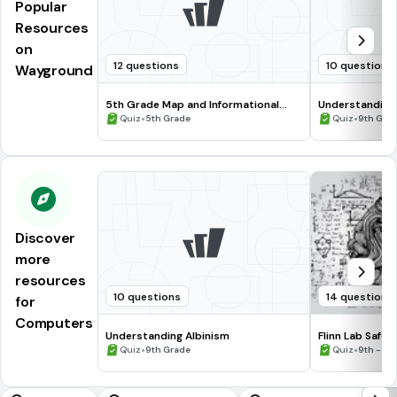
Popular
Resources
on
12 questions
10 questions
Wayground
5th Grade Map and Informational
Understanding
Processing Skills
•
•
Quiz
5th Grade
Quiz
9th Gra
Discover
more
resources
10 questions
14 questions
for
Computers
Understanding Albinism
Flinn Lab Safet
•
•
Quiz
9th Grade
Quiz
9th - 12