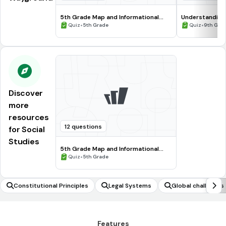
5th Grade Map and Informational
Understanding
Processing Skills
•
•
Quiz
5th Grade
Quiz
9th Gra
Discover
more
resources
12 questions
for Social
Studies
5th Grade Map and Informational
Processing Skills
•
Quiz
5th Grade
Constitutional Principles
Legal Systems
Global challenges
Features