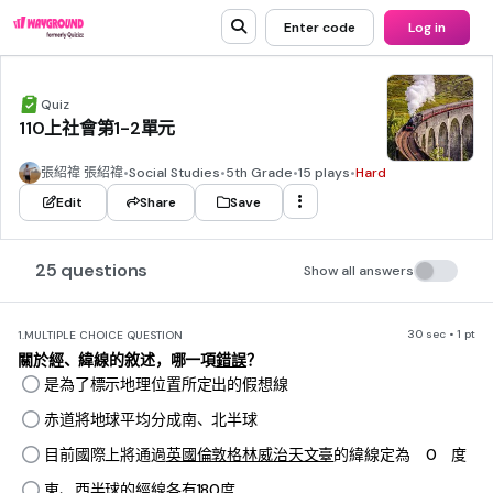
Enter code
Log in
Quiz
110上社會第1-2單元
張紹禕 張紹禕
•
Social Studies
•
5th Grade
•
15 plays
•
Hard
Edit
Share
Save
25 questions
Show all answers
30 sec • 1 pt
1.
MULTIPLE CHOICE QUESTION
關於經、緯線的敘述，哪一項
錯誤
？
是為了標示地理位置所定出的假想線
赤道將地球平均分成南、北半球
目前國際上將通過
英國倫敦格林威治天文臺
的緯線定為 0 度
東、西半球的經線各有180度