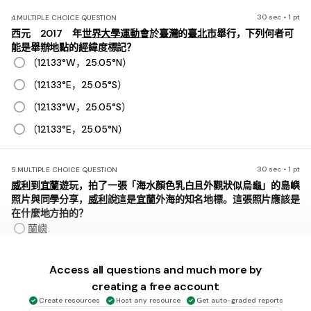
30 sec • 1 pt
4.
MULTIPLE CHOICE QUESTION
西元 2017 年
世界大學運動會
於
臺灣
的
臺北市
舉行，下列何者可
能是舉辦地點的經緯度標記？
（121.33°W，25.05°N）
（121.33°E，25.05°S）
（121.33°W，25.05°S）
（121.33°E，25.05°N）
30 sec • 1 pt
5.
MULTIPLE CHOICE QUESTION
威利
到
宜蘭
遊玩，拍了一張「海水顏色乳白且外觀狀似烏龜」的島嶼
照片與同學分享，
威利
說這是
宜蘭
外海的知名地標。這張照片應該是
在什麼地方拍的？
蘭嶼
龜山島
Access all questions and much more by
小琉球
creating a free account
綠島
Create resources
Host any resource
Get auto-graded reports