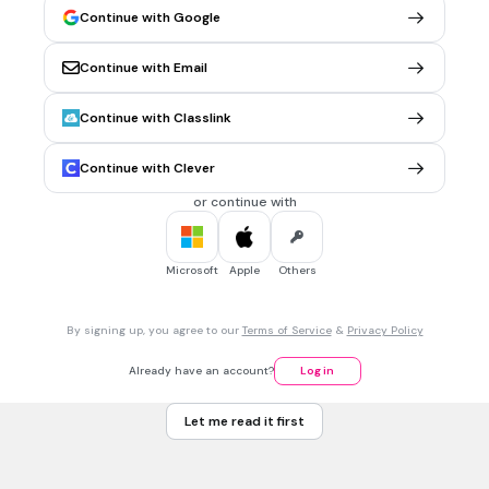
Continue with Google
30 sec • 1 pt
6.
MULTIPLE CHOICE QUESTION
小玉
的班級明天要進行戶外教學，他們將到北部擁有良好水質與豐富
Continue with Email
動植物生態的
○水庫
參觀。請問
小玉
明天要去參觀的最有可能是下列
哪座水庫呢？
Continue with Classlink
翡翠水庫
日月潭水庫
Continue with Clever
曾文水庫
or continue with
牡丹水庫
Microsoft
Apple
Others
30 sec • 1 pt
7.
MULTIPLE CHOICE QUESTION
高屏溪
在下列哪一個月分最有可能會進入枯水期，有流量變小的現
By signing up, you agree to our
Terms of Service
&
Privacy Policy
象？
4 月
Already have an account?
Log in
6 月
Let me read it first
8 月
12 月