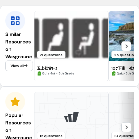
Similar
Resources
on
21 questions
25 questions
Wayground
View all
五上社會1-2
107下南一社會
•
•
Quiz
1st - 5th Grade
Quiz
5th Gra
Popular
Resources
on
12 questions
10 questions
Wayground