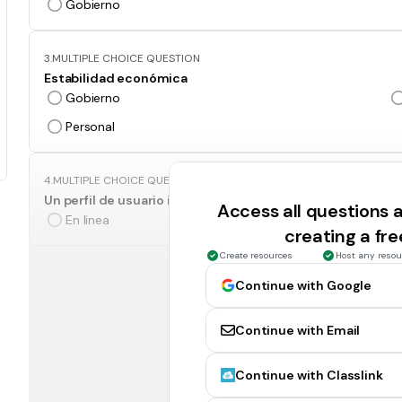
Gobierno
3.
MULTIPLE CHOICE QUESTION
Estabilidad económica
Gobierno
Personal
4.
MULTIPLE CHOICE QUESTION
Un perfil de usuario individual en un sitio de red social
Access all questions
En linea
creating a fr
Create resources
Host any resou
5.
MULTIPLE CHOICE QUESTION
Continue with Google
Su vecino le dice que no tiene una identidad en línea. No
Internet para navegar. ¿Su vecino tiene razón?
Continue with Email
Si
Continue with Classlink
6.
MULTIPLE SELECT QUESTION