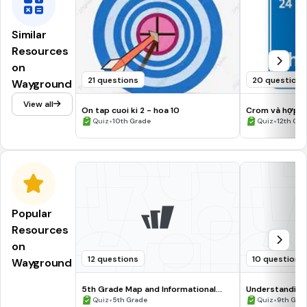
Similar
Resources
on
21 questions
20 questions
Wayground
View all
On tap cuoi ki 2 - hoa 10
Crom và hợp c
•
•
Quiz
10th Grade
Quiz
12th Gra
Popular
Resources
on
12 questions
10 questions
Wayground
5th Grade Map and Informational
Understanding
Processing Skills
•
•
Quiz
5th Grade
Quiz
9th Gra