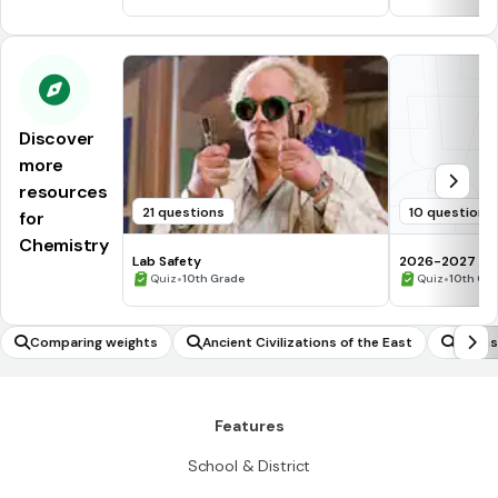
Discover
more
resources
21 questions
10 questions
for
Chemistry
Lab Safety
2026-2027 Che
•
assessment Q
•
Quiz
10th Grade
Quiz
10th Gr
Comparing weights
Ancient Civilizations of the East
Forms
Features
School & District