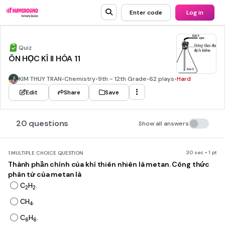
Enter code
Log in
Quiz
ÔN HỌC KÌ II HÓA 11
KIM THUY TRAN
•
Chemistry
•
9th - 12th Grade
•
62 plays
•
Hard
Edit
Share
Save
20 questions
Show all answers
30 sec • 1 pt
1.
MULTIPLE CHOICE QUESTION
Thành phần chính của khí thiên nhiên là metan. Công thức
phân tử của metan là
C
H
.
2
2
CH
.
4
C
H
.
6
6