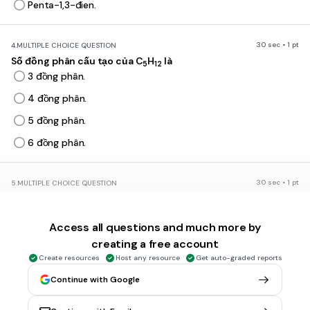
Penta-1,3-đien.
30 sec • 1 pt
4.
MULTIPLE CHOICE QUESTION
Số đồng phân cấu tạo của C
H
là
5
12
3 đồng phân.
4 đồng phân.
5 đồng phân.
6 đồng phân.
30 sec • 1 pt
5.
MULTIPLE CHOICE QUESTION
Chất hòa tan được Cu(OH)
tạo dung dịch màu xanh lam là
2
C
H
OH.
2
5
Access all questions and much more by
C
H
6
6
creating a free account
C
H
OH.
Create resources
Host any resource
Get auto-graded reports
6
5
C
H
(OH)
Continue with Google
.
3
5
3