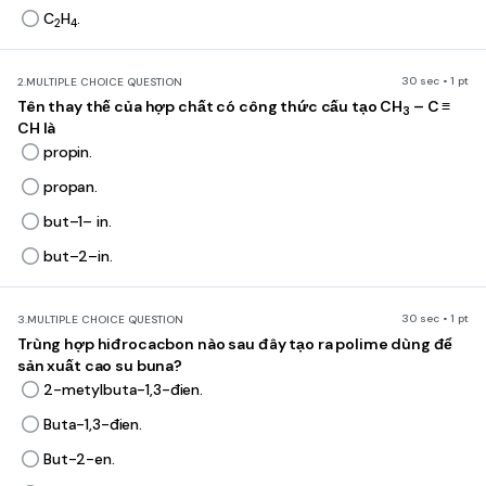
C
H
.
2
4
30 sec • 1 pt
2.
MULTIPLE CHOICE QUESTION
Tên thay thế của hợp chất có công thức cấu tạo CH
– C ≡
3
CH là
propin.
propan.
but–1– in.
but–2–in.
30 sec • 1 pt
3.
MULTIPLE CHOICE QUESTION
Trùng hợp hiđrocacbon nào sau đây tạo ra polime dùng để
sản xuất cao su buna?
2-metylbuta-1,3-đien.
Buta-1,3-đien.
But-2-en.