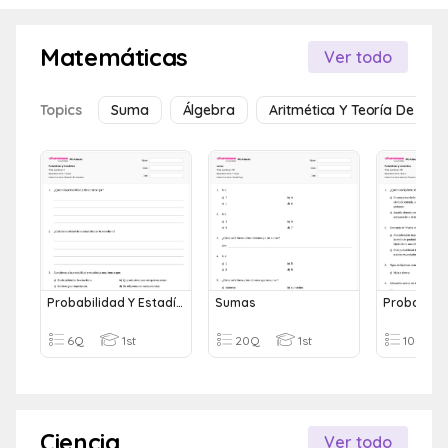
Matemáticas
Ver todo
Topics
Suma
Álgebra
Aritmética Y Teoría De Nú
Probabilidad Y Estadística
Sumas
6Q
1st
20Q
1st
10Q
Ciencia
Ver todo