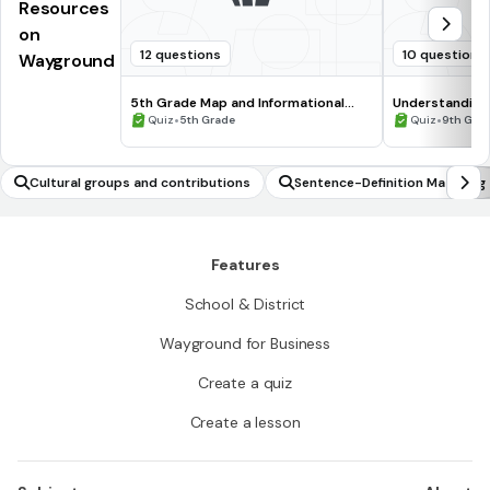
Resources
on
12 questions
10 questions
Wayground
5th Grade Map and Informational
Understanding
Processing Skills
•
•
Quiz
5th Grade
Quiz
9th Gra
Cultural groups and contributions
Sentence-Definition Matching
Features
School & District
Wayground for Business
Create a quiz
Create a lesson