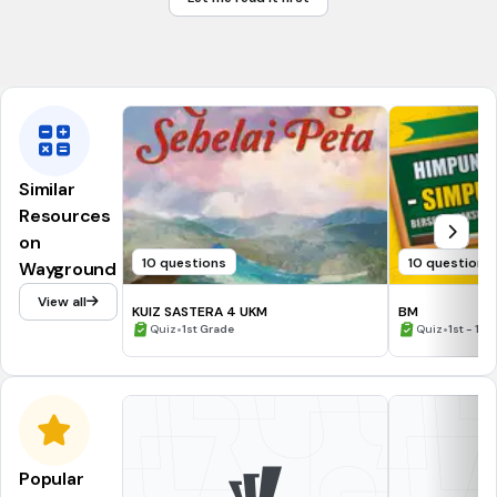
kos
Tahap pengeluaran yang paling maksimum dikeluarkan
Similar
Resources
on
10 questions
10 questions
Wayground
View all
KUIZ SASTERA 4 UKM
BM
•
•
Quiz
1st Grade
Quiz
1st - 12t
Popular