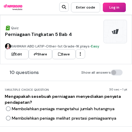
Enter code
Log in
Quiz
Perniagaan Tingkatan 5 Bab 4
RAHIMAH ABD LATIP
•
Other
•
1st Grade
•
1K plays
•
Easy
Edit
Share
Save
10 questions
Show all answers
30 sec • 1 pt
1.
MULTIPLE CHOICE QUESTION
Mengapakah sesebuah perniagaan menyediakan penyata
pendapatan?
Membolehkan peniaga mengetahui jumlah hutangnya
Membolehkan peniaga melihat prestasi perniagaannya