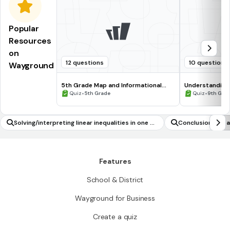
Popular
Resources
on
12 questions
10 questions
Wayground
5th Grade Map and Informational
Understanding
Processing Skills
•
•
Quiz
5th Grade
Quiz
9th Gra
Solving/interpreting linear inequalities in one va
Conclusion and 
riable
Features
School & District
Wayground for Business
Create a quiz