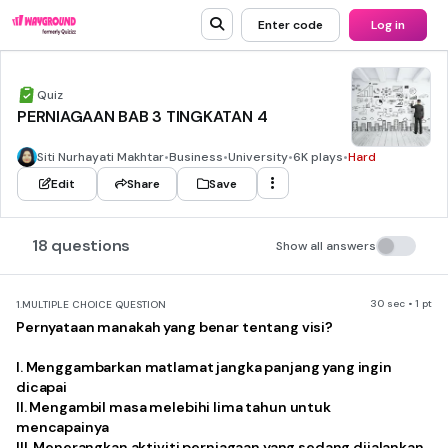
Enter code
Log in
Quiz
PERNIAGAAN BAB 3 TINGKATAN 4
Siti Nurhayati Makhtar
•
Business
•
University
•
6K plays
•
Hard
Edit
Share
Save
18 questions
Show all answers
30 sec • 1 pt
1.
MULTIPLE CHOICE QUESTION
Pernyataan manakah yang benar tentang visi?
I. Menggambarkan matlamat jangka panjang yang ingin
dicapai
II. Mengambil masa melebihi lima tahun untuk
mencapainya
III. Menerangkan aktiviti perniagaan yang sedang dijalankan