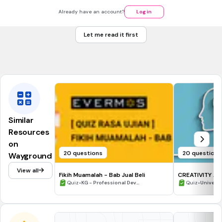
Apakah ciri objektif yang terlibat?
Spesifik
Already have an account?
Log in
Munasabah
Let me read it first
Jangka masa
Boleh diukur
Similar
Resources
on
20 questions
20 questions
Wayground
View all
Fikih Muamalah - Bab Jual Beli
CREATIVITY AN
•
•
Quiz
KG - Professional Dev...
Quiz
Universi