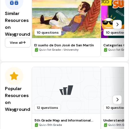
Similar
Resources
on
10 questions
10 questions
Wayground
View all
El sueño de Don José de San Martín
Categorías Gr
•
•
Quiz
1st Grade - University
Quiz
1st Grad
Popular
Resources
on
12 questions
10 questions
Wayground
5th Grade Map and Informational
Understanding
Processing Skills
•
•
Quiz
5th Grade
Quiz
9th Gra