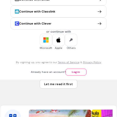
une faute lourde de celui-ci.
Lorsque l'inexécution de l'obligation du débiteur est due à
Continue with Classlink
une faute dolosive de celui-ci.
Continue with Clever
1 min • 1 pt
7.
MULTIPLE CHOICE QUESTION
or continue with
Quelle est l'utilité d'une clause de réserve de propriété
dans un contrat de vente ?
Elle permet de réaliser le transfert de propriété de la chose
Microsoft
Apple
Others
vendue dès l'accord des parties sur la chose et sur le prix.
Elle permet de retarder le transfert de propriété de la
By signing up, you agree to our
Terms of Service
&
Privacy Policy
chose vendue jusqu'à la réalisation d'une formalité par
l'acheteur.
Already have an account?
Log in
Elle permet de retarder le transfert de propriété de la
chose vendue au moment de sa livraison.
Let me read it first
Elle permet de réaliser le transfert de propriété de la chose
vendue de manière partielle.