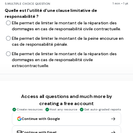
1 min • 1 pt
5.
MULTIPLE CHOICE QUESTION
Quelle est l'utilité d'une clause limitative de
responsabilité ?
Elle permet de limiter le montant de la réparation des
dommages en cas de responsabilité civile contractuelle.
Elle permet de limiter le montant de la peine encourue en
cas de responsabilité pénale.
Elle permet de limiter le montant de la réparation des
dommages en cas de responsabilité civile
extracontractuelle.
1 min • 1 pt
6.
MULTIPLE SELECT QUESTION
Dans quel(s) cas la validité d'une clause limitative de
responsabilité peut-elle être remise en cause ?
Access all questions and much more by
Lorsque le dommage dépasse un certain montant.
creating a free account
Create resources
Host any resource
Get auto-graded reports
Lorsqu'elle prive de sa substance l'obligation essentielle du
débiteur.
Continue with Google
Lorsque l'inexécution de l'obligation du débiteur est due à
Continue with Email