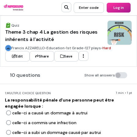
Enter code
Log in
Quiz
Theme 3 chap 4 La gestion des risques
inhérents à l'activité
Francis AZZARELLO
•
Education
•
1st Grade
•
127 plays
•
Hard
Edit
Share
Save
10 questions
Show all answers
1 min • 1 pt
1.
MULTIPLE CHOICE QUESTION
La responsabilité pénale d'une personne peut être
engagée lorsque :
celle-ci a causé un dommage à autrui
celle-ci a commis une infraction
celle-ci a subi un dommage causé par autrui