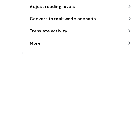
Adjust reading levels
Convert to real-world scenario
Translate activity
More...