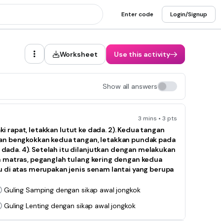
Enter code
Login/Signup
Worksheet
Use this activity
Show all answers
3 mins • 3 pts
aki rapat, letakkan lutut ke dada. 2). Kedua tangan
ian bengkokkan kedua tangan, letakkan pundak pada
ada. 4). Setelah itu dilanjutkan dengan melakukan
h matras, peganglah tulang kering dengan kedua
u di atas merupakan jenis senam lantai yang berupa
Guling Samping dengan sikap awal jongkok
Guling Lenting dengan sikap awal jongkok