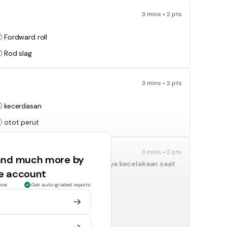
3 mins • 2 pts
Fordward roll
Rod slag
3 mins • 2 pts
kecerdasan
otot perut
3 mins • 2 pts
 and much more by
tuk mengurangi resiko terjadinya kecelakaan saat
ee account
Bola
rce
Get auto-graded reports
Mistar