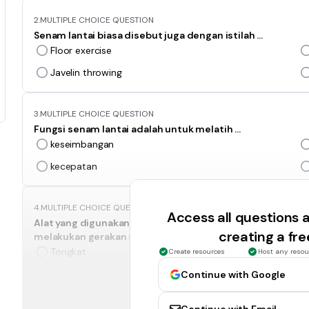
2.
MULTIPLE CHOICE QUESTION
Senam lantai biasa disebut juga dengan istilah ...
Floor exercise
Javelin throwing
3.
MULTIPLE CHOICE QUESTION
Fungsi senam lantai adalah untuk melatih …
keseimbangan
kecepatan
4.
MULTIPLE CHOICE QUESTION
Access all questions
Alat yang digunakan sebagai alat bantu atau pengaman un
creating a fr
melakukan gerakan senam lantai adalah …
Tongkat
Create resources
Host any resou
Matras
Continue with Google