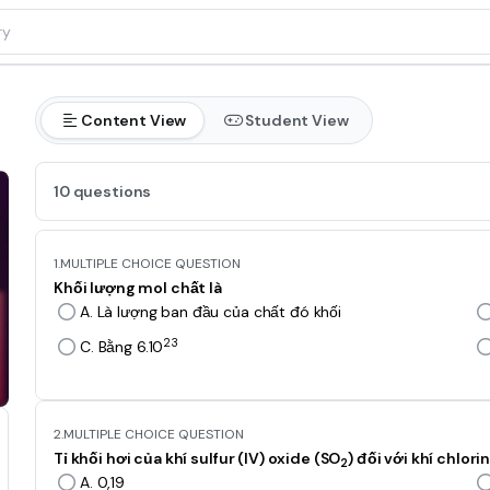
Content View
Student View
10 questions
1.
MULTIPLE CHOICE QUESTION
Khối lượng mol chất là
A. Là lượng ban đầu của chất đó khối
23
C. Bằng 6.10
2.
MULTIPLE CHOICE QUESTION
Tỉ khối hơi của khí sulfur (IV) oxide (SO
) đối với khí chlori
2
A. 0,19