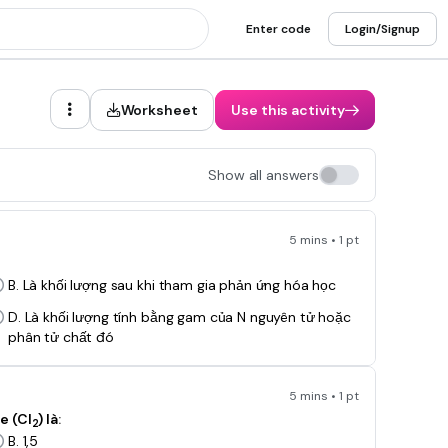
Enter code
Login/Signup
Worksheet
Use this activity
Show all answers
5 mins • 1 pt
B. Là khối lượng sau khi tham gia phản ứng hóa học
D. Là khối lượng tính bằng gam của N nguyên tử hoặc
phân tử chất đó
5 mins • 1 pt
ne (Cl
) là
:
2
B. 1,5