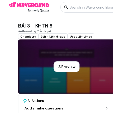
BÀI 3 - KHTN 8
Authored by Trần Ngát
Chemistry
9th - 12th Grade
Used 21+ times
Preview
AI Actions
Add similar questions