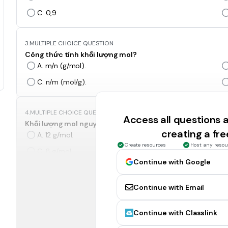
C. 0,9
3.
MULTIPLE CHOICE QUESTION
Công thức tính khối lượng mol?
A. m/n (g/mol)
.
C. n/m (mol/g).
4.
MULTIPLE CHOICE QUESTION
Access all questions
Khối lượng mol nguyên tử Oxygen là bao nhiêu?
creating a fr
A. 12 g/mol.
Create resources
Host any resou
C. 8 g/mol.
Continue with Google
5.
MULTIPLE CHOICE QUESTION
Continue with Email
Khối lượng mol phân tử nước là bao nhiêu?
A. 18 g/mol.
Continue with Classlink
C. 16 g/mol.