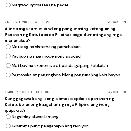
Magtayo ng mataas na pader
30 sec • 1 pt
2.
MULTIPLE CHOICE QUESTION
Alin sa mga sumusunod ang pangunahing katangian ng
Panahon ng Katutubo sa Pilipinas bago dumating ang mga
mananakop?
Matatag na sistema ng pamahalaan
Pagbuo ng mga modernong siyudad
Matibay na ekonomiya at pandaigdigang kalakalan
Pagsasaka at pangingisda bilang pangunahing kabuhayan
30 sec • 1 pt
3.
MULTIPLE CHOICE QUESTION
Kung gagawa ka ng isang alamat o epiko sa panahon ng
Katutubo, anong kaugalian ng mga Pilipino ang iyong
ipapakita?
Nagsilbing aliwan lamang
Ginamit upang palaganapin ang relihiyon