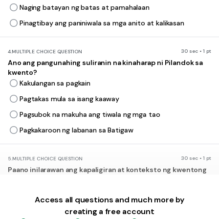
Naging batayan ng batas at pamahalaan
Pinagtibay ang paniniwala sa mga anito at kalikasan
30 sec • 1 pt
4.
MULTIPLE CHOICE QUESTION
Ano ang pangunahing suliranin na kinaharap ni Pilandok sa
kwento?
Kakulangan sa pagkain
Pagtakas mula sa isang kaaway
Pagsubok na makuha ang tiwala ng mga tao
Pagkakaroon ng labanan sa Batigaw
30 sec • 1 pt
5.
MULTIPLE CHOICE QUESTION
Paano inilarawan ang kapaligiran at konteksto ng kwentong
Si Pilandok at ang Batingaw?
Mainit at masaya
Access all questions and much more by
Madilim at nakatatakot
creating a free account