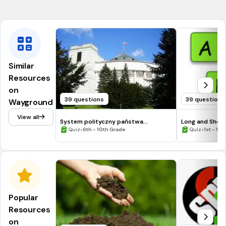
Walang pera sa pagtatayo ng Negosyo
Similar
Resources
on
39 questions
39 questions
Wayground
View all
System polityczny państwa
Long and Shor
polskiego (WOS III)
•
•
Quiz
6th - 10th Grade
Quiz
1st - 12t
Popular
Resources
on