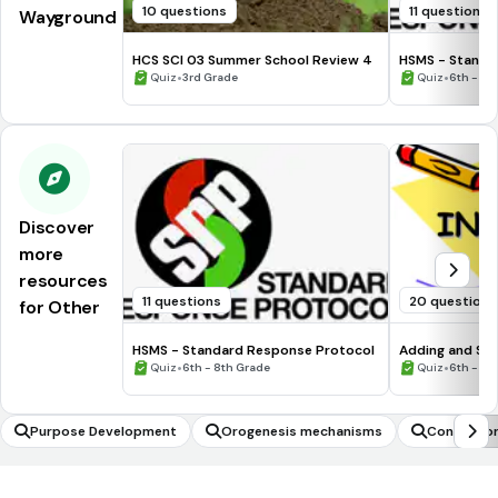
10 questions
11 questions
Wayground
HCS SCI 03 Summer School Review 4
HSMS - Standa
•
•
Quiz
3rd Grade
Quiz
6th - 8t
Discover
more
resources
11 questions
20 questions
for Other
HSMS - Standard Response Protocol
Adding and Sub
•
•
Quiz
6th - 8th Grade
Quiz
6th - 7t
Purpose Development
Orogenesis mechanisms
Conductors