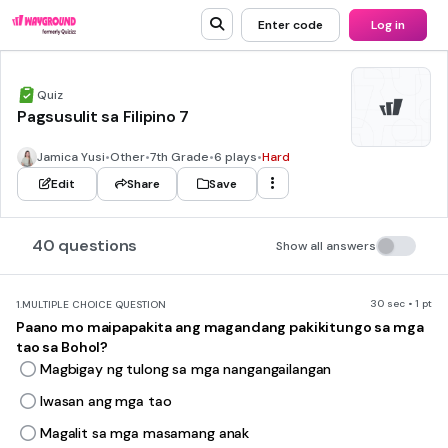
Enter code
Log in
Quiz
Pagsusulit sa Filipino 7
Jamica Yusi
•
Other
•
7th Grade
•
6 plays
•
Hard
Edit
Share
Save
40 questions
Show all answers
30 sec • 1 pt
1.
MULTIPLE CHOICE QUESTION
Paano mo maipapakita ang magandang pakikitungo sa mga
tao sa Bohol?
Magbigay ng tulong sa mga nangangailangan
Iwasan ang mga tao
Magalit sa mga masamang anak