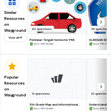
Similar
Resources
on
40 questions
35 questions
Wayground
View all
Penilaian Tengah Semester PKK
ULANGAN SEME
•
•
Quiz
11th Grade
Quiz
11th Gra
Popular
Resources
on
12 questions
10 questions
Wayground
5th Grade Map and Informational
Understanding
Processing Skills
•
•
Quiz
5th Grade
Quiz
9th Gra