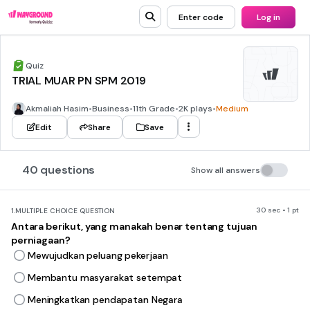
Enter code
Log in
Quiz
TRIAL MUAR PN SPM 2019
Akmaliah Hasim
•
Business
•
11th Grade
•
2K plays
•
Medium
Edit
Share
Save
40 questions
Show all answers
30 sec • 1 pt
1.
MULTIPLE CHOICE QUESTION
Antara berikut, yang manakah benar tentang tujuan
perniagaan?
Mewujudkan peluang pekerjaan
Membantu masyarakat setempat
Meningkatkan pendapatan Negara