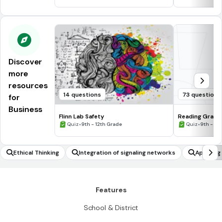
Discover
more
resources
14 questions
73 questions
for
Business
Flinn Lab Safety
Reading Graph
•
•
Quiz
9th - 12th Grade
Quiz
9th - 12
Ethical Thinking
Integration of signaling networks
Applying
Features
School & District