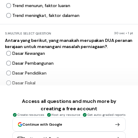
Trend menurun, faktor luaran
Trend meningkat, faktor dalaman
30 sec • 1 pt
5.
MULTIPLE SELECT QUESTION
Antara yang berikut, yang manakah merupakan DUA peranan
kerajaan untuk menangani masalah perniagaan?.
Dasar Kewangan
Dasar Pembangunan
Dasar Pendidikan
Dasar Fiskal
Access all questions and much more by
30 sec • 1 pt
6.
MULTIPLE CHOICE QUESTION
Gambar menunjukkan amalan gaya hidup sihat yang
creating a free account
mempengaruhi persekitaran perniagaan.
Create resources
Host any resource
Get auto-graded reports
Continue with Google
Apakah faktor luaran yang mempengaruhi persekitaran
perniagaan tersebut?