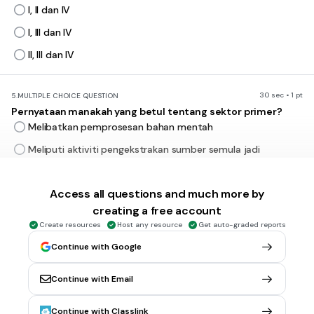
I, II dan IV
I, III dan IV
II, III dan IV
30 sec • 1 pt
5.
MULTIPLE CHOICE QUESTION
Pernyataan manakah yang betul tentang sektor primer?
Melibatkan pemprosesan bahan mentah
Meliputi aktiviti pengekstrakan sumber semula jadi
Menghasilkan barang melalui proses transformasi
Access all questions and much more by
Melibatkan aktiviti pembuatan dan pengilangan
creating a free account
Create resources
Host any resource
Get auto-graded reports
30 sec • 1 pt
6.
MULTIPLE CHOICE QUESTION
Continue with Google
Apakah kelebihan perniagaan bersaiz kecil?
Meningkatkan keuntungan tahunan
Continue with Email
Kos overhed yang lebih rendah
Menikmati ekonomi bidangan
Continue with Classlink