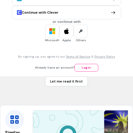
Pelaporan kewangan dirahsiakan
Continue with Clever
or continue with
30 sec • 1 pt
7.
MULTIPLE CHOICE QUESTION
Rajah di atas berkaitan dengan skala perniagaan.
Microsoft
Apple
Others
Apakah X?
By signing up, you agree to our
Terms of Service
&
Privacy Policy
Zon
Already have an account?
Log in
Global
Let me read it first
Kebangsaan
Antarabangsa
Similar