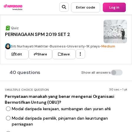
Enter code
Log in
Quiz
PERNIAGAAN SPM 2019 SET 2
Siti Nurhayati Makhtar
•
Business
•
University
•
1K plays
•
Medium
Edit
Share
Save
40 questions
Show all answers
30 sec • 1 pt
1.
MULTIPLE CHOICE QUESTION
Pernyataan manakah yang benar mengenai Organisasi
Bermotifkan Untung (OBU)?
Modal daripada kerajaan, sumbangan dan yuran ahli
Modal daripada pemilik, pinjaman dan keuntungan
perniagaan