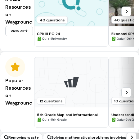
Resources
on
40 questions
40 question
Wayground
View all
CPK III PO 24
Ekonomi SPM (L
•
•
Quiz
University
Quiz
10th Gra
Popular
Resources
on
12 questions
10 questions
Wayground
5th Grade Map and Informational
Understanding
Processing Skills
•
•
Quiz
5th Grade
Quiz
9th Gra
Removing waste
Solving mathematical problems involving all for