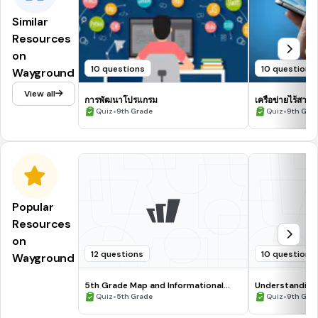
Similar
Resources
on
10 questions
10 questions
Wayground
View all
การพัฒนาโปรแกรม
เครือข่ายไร้สาย ยุ
•
•
Quiz
9th Grade
Quiz
9th Gra
Popular
Resources
on
12 questions
10 questions
Wayground
5th Grade Map and Informational
Understanding
Processing Skills
•
•
Quiz
5th Grade
Quiz
9th Gra