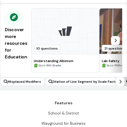
Discover
more
resources
10 questions
21 questions
for
Education
Understanding Albinism
Lab Safety
•
•
Quiz
9th Grade
Quiz
10th Gr
Misplaced Modifiers
Dilation of Line Segment by Scale Factor
Features
School & District
Wayground for Business