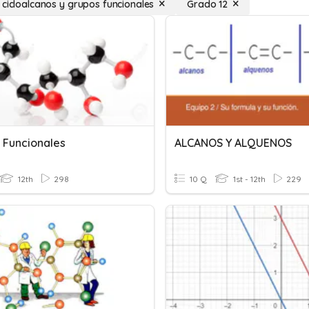
 cicloalcanos y grupos funcionales
Grado 12
 Funcionales
ALCANOS Y ALQUENOS
12th
298
10 Q
1st - 12th
229