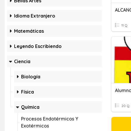
Bellas Artes
ALCAN
Idioma Extranjero
11 Q
Matemáticas
Leyendo Escribiendo
Ciencia
Biología
Alumno
Física
20 Q
Química
Procesos Endotérmicos Y
Exotérmicos