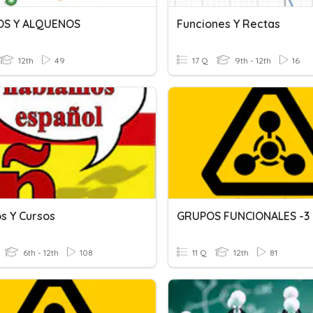
OS Y ALQUENOS
Funciones Y Rectas
12th
49
17 Q
9th - 12th
16
s Y Cursos
GRUPOS FUNCIONALES -3
6th - 12th
108
11 Q
12th
81