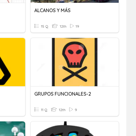
ALCANOS Y MÁS
15 Q
12th
19
GRUPOS FUNCIONALES-2
11 Q
12th
9