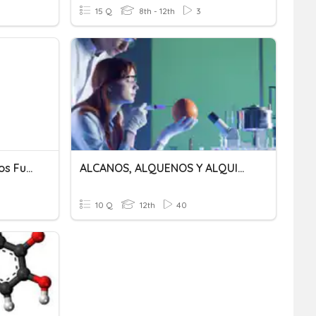
15 Q
8th - 12th
3
Reconocimiento De Grupos Funcionales
ALCANOS, ALQUENOS Y ALQUINOS
10 Q
12th
40