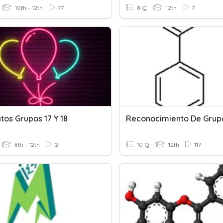
10th - 12th
77
8 Q
12th
7
tos Grupos 17 Y 18
8th - 12th
2
10 Q
12th
117