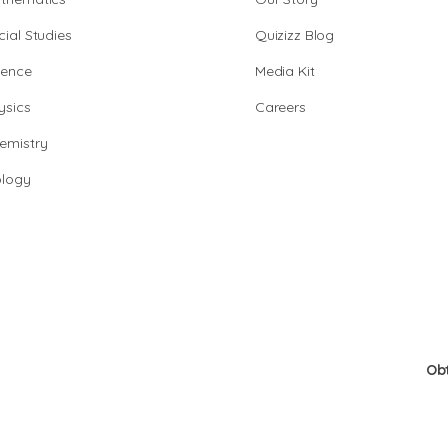
cial Studies
Quizizz Blog
ience
Media Kit
ysics
Careers
emistry
ology
Ob