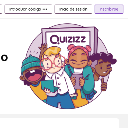
Introducir código •••
Inicio de sesión
Inscribirse
do