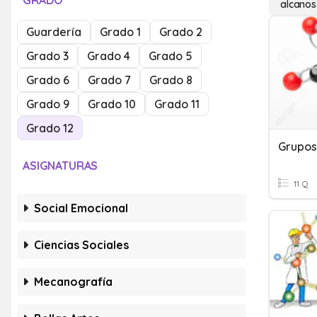
GRADO
alcanos
Guardería
Grado 1
Grado 2
Grado 3
Grado 4
Grado 5
Grado 6
Grado 7
Grado 8
Grado 9
Grado 10
Grado 11
Grado 12
Grupos
ASIGNATURAS
11 Q
Social Emocional
Ciencias Sociales
Mecanografía