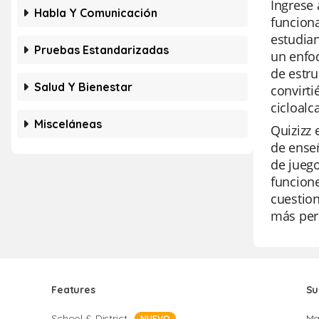
Ingrese 
Habla Y Comunicación
funciona
estudian
Pruebas Estandarizadas
un enfoq
de estru
Salud Y Bienestar
convirt
cicloalc
Misceláneas
Quizizz 
de enseñ
de juego
funcione
cuestion
más pers
Features
Su
School & District
Ma
NUEVO