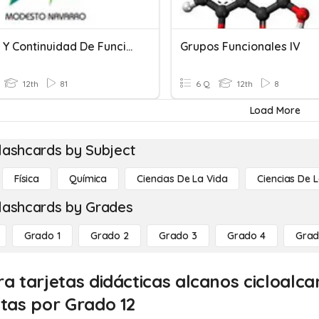
Límites Y Continuidad De Funciones
Grupos Funcionales IV
12th
81
6 Q
12th
8
Load More
lashcards by Subject
Física
Química
Ciencias De La Vida
Ciencias De L
lashcards by Grades
Grado 1
Grado 2
Grado 3
Grado 4
Grad
ra tarjetas didácticas alcanos cicloalc
itas por Grado 12