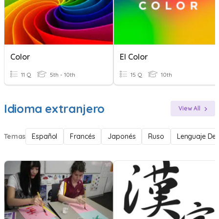
Color
El Color
11 Q
5th - 10th
15 Q
10th
Idioma extranjero
View All
Temas
Español
Francés
Japonés
Ruso
Lenguaje De