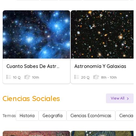
Cuanto Sabes De Astronomía?
Astronomía Y Galaxias
10 Q
10th
20 Q
8th - 10th
Ciencias Sociales
View All
Temas
Historia
Geografía
Ciencias Económicas
Ciencia 