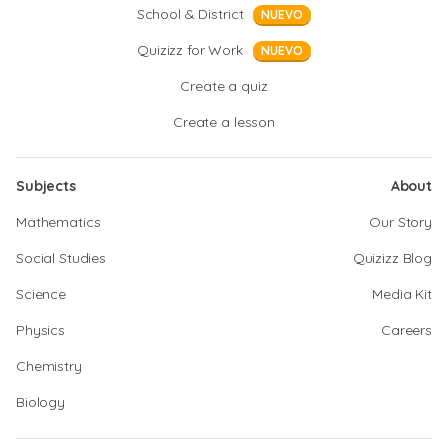
School & District
NUEVO
Quizizz for Work
NUEVO
Create a quiz
Create a lesson
Subjects
About
Mathematics
Our Story
Social Studies
Quizizz Blog
Science
Media Kit
Physics
Careers
Chemistry
Biology