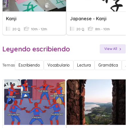
Kanji
Japanese - Kanji
20 Q
10th - 12th
20 Q
8th - 10th
Leyendo escribiendo
View All
Temas
Escribiendo
Vocabulario
Lectura
Gramática
A