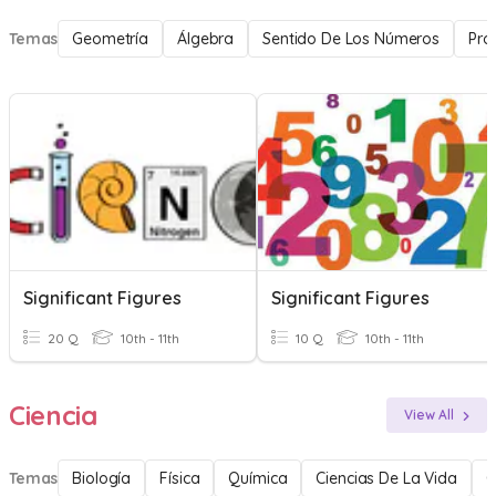
Temas
Geometría
Álgebra
Sentido De Los Números
Pro
Significant Figures
Significant Figures
20 Q
10th - 11th
10 Q
10th - 11th
Ciencia
View All
Temas
Biología
Física
Química
Ciencias De La Vida
C