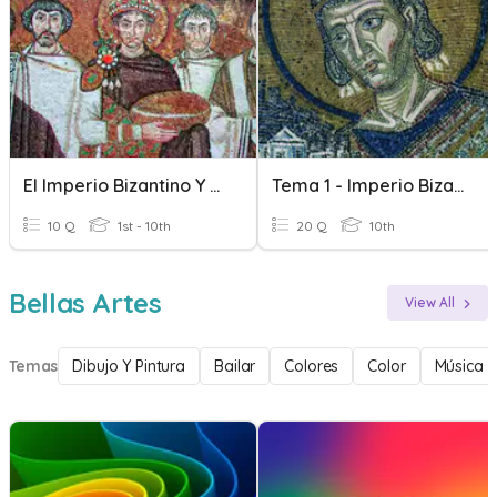
El Imperio Bizantino Y El Islam
Tema 1 - Imperio Bizantino
10 Q
1st - 10th
20 Q
10th
Bellas Artes
View All
Temas
Dibujo Y Pintura
Bailar
Colores
Color
Música