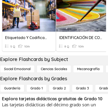
Etiquetado Y Codificación De Mercancías
IDENTIFICACIÓN DE CODIFICACIÓN DEL ARTE
5 Q
10th
8 Q
10th
Explore Flashcards by Subject
Social Emocional
Ciencias Sociales
Mecanografía
Explore Flashcards by Grades
Guardería
Grado 1
Grado 2
Grado 3
Grad
Explora tarjetas didácticas gratuitas de Grado 10
Las tarjetas didácticas del décimo grado son un