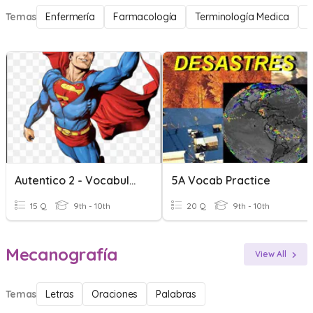
Temas
Enfermería
Farmacología
Terminología Medica
P
Autentico 2 - Vocabulario 5a
5A Vocab Practice
15 Q
9th - 10th
20 Q
9th - 10th
Mecanografía
View All
Temas
Letras
Oraciones
Palabras