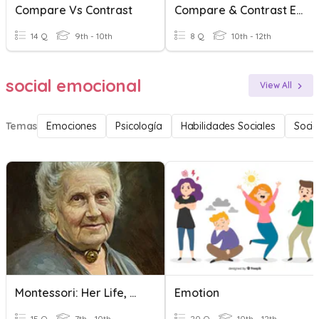
Compare Vs Contrast
Compare & Contrast Essay
14 Q
9th - 10th
8 Q
10th - 12th
social emocional
View All
Temas
Emociones
Psicología
Habilidades Sociales
Socio
Montessori: Her Life, Work, And Impact
ฺEmotion
15 Q
7th - 10th
20 Q
10th - 12th