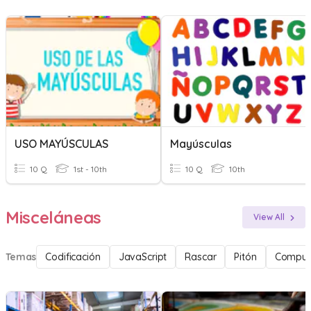
USO MAYÚSCULAS
Mayúsculas
10 Q
1st - 10th
10 Q
10th
Misceláneas
View All
Temas
Codificación
JavaScript
Rascar
Pitón
Comput