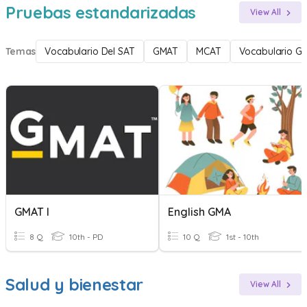
Pruebas estandarizadas
View All
Temas
Vocabulario Del SAT
GMAT
MCAT
Vocabulario G
GMAT I
English GMA
8 Q
10th - PD
10 Q
1st - 10th
Salud y bienestar
View All