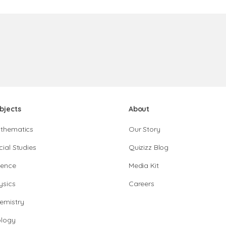
bjects
About
thematics
Our Story
cial Studies
Quizizz Blog
ience
Media Kit
ysics
Careers
emistry
ology