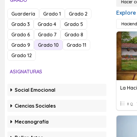
GRADO
Hacer c
Explore
Guardería
Grado 1
Grado 2
Grado 3
Grado 4
Grado 5
Haciend
Grado 6
Grado 7
Grado 8
Grado 9
Grado 10
Grado 11
Grado 12
ASIGNATURAS
La Hac
Social Emocional
8 Q
Ciencias Sociales
Mecanografía