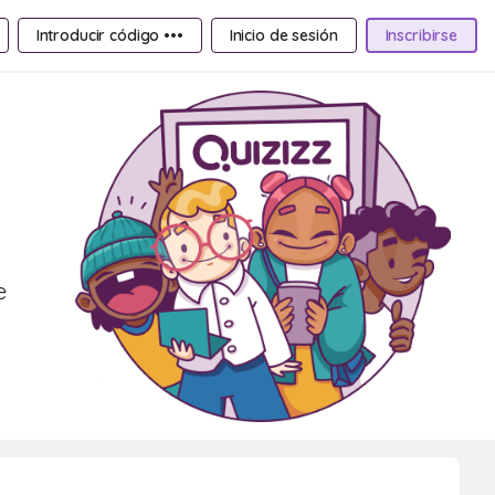
Introducir código •••
Inicio de sesión
Inscribirse
e