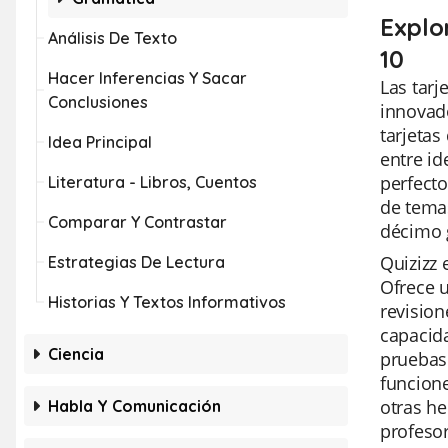
Explo
Análisis De Texto
10
Hacer Inferencias Y Sacar
Las tarj
Conclusiones
innovado
tarjetas
Idea Principal
entre id
perfecto
Literatura - Libros, Cuentos
de temas
Comparar Y Contrastar
décimo 
Quizizz 
Estrategias De Lectura
Ofrece u
Historias Y Textos Informativos
revision
capacida
Ciencia
pruebas 
funcione
otras he
Habla Y Comunicación
profesor