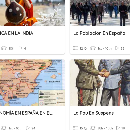
ICA EN LA INDIA
La Población En España
10th
4
12 Q
1st - 10th
33
LA ECONOMÍA EN ESPAÑA EN EL SIGLO XIX
La Pau En Suspens
1st - 10th
24
15 Q
8th - 10th
19