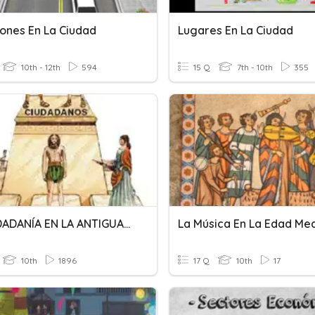
iones En La Ciudad
Lugares En La Ciudad
10th - 12th
594
15 Q
7th - 10th
355
LA CIUDADANÍA EN LA ANTIGUA GRECIA
10th
1896
17 Q
10th
17