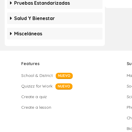
Pruebas Estandarizadas
Salud Y Bienestar
Misceláneas
Features
Su
School & District
Ma
NUEVO
Quizizz for Work
So
NUEVO
Create a quiz
Sc
Create a lesson
Ph
Ch
Bi