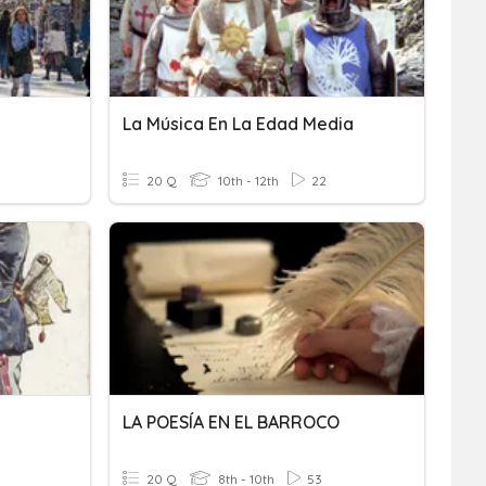
La Música En La Edad Media
20 Q
10th - 12th
22
LA POESÍA EN EL BARROCO
20 Q
8th - 10th
53