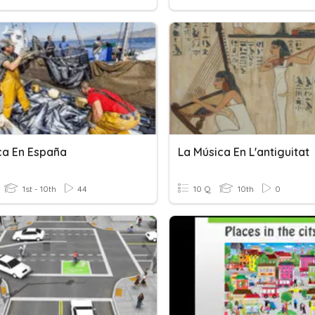
ca En España
La Música En L'antiguitat
1st - 10th
44
10 Q
10th
0