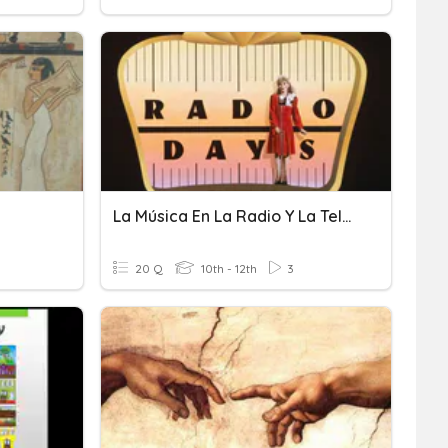
La Música En La Radio Y La Televisión
20 Q
10th - 12th
3