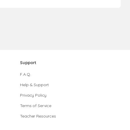
Support
F.A.Q.
Help & Support
Privacy Policy
Terms of Service
Teacher Resources