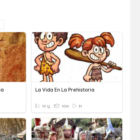
ia
La Vida En La Prehistoria
10 Q
10th
31