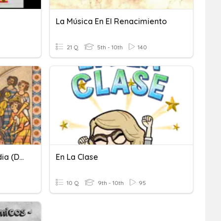
La Música En El Renacimiento
21 Q
5th - 10th
140
La Música En La Edad Media (Div)
En La Clase
10 Q
9th - 10th
95