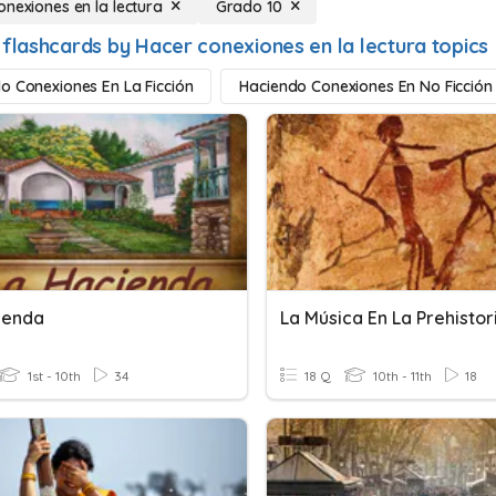
onexiones en la lectura
Grado 10
 flashcards by Hacer conexiones en la lectura topics
o Conexiones En La Ficción
Haciendo Conexiones En No Ficción
ienda
La Música En La Prehistor
1st - 10th
34
18 Q
10th - 11th
18