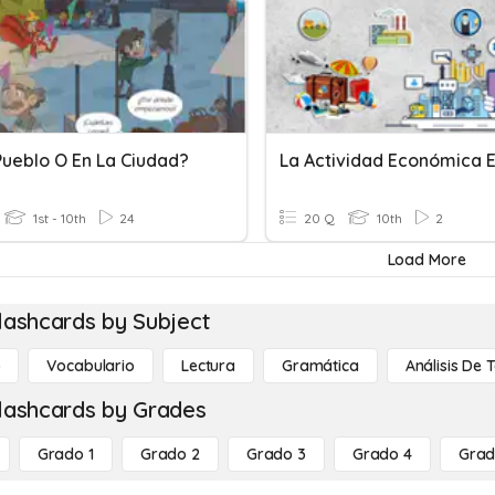
Pueblo O En La Ciudad?
1st - 10th
24
20 Q
10th
2
Load More
lashcards by Subject
o
Vocabulario
Lectura
Gramática
Análisis De 
lashcards by Grades
Grado 1
Grado 2
Grado 3
Grado 4
Grad