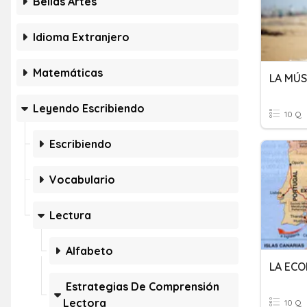
Bellas Artes
Idioma Extranjero
Matemáticas
LA MÚS
Leyendo Escribiendo
10 Q
Escribiendo
Vocabulario
Lectura
Alfabeto
Estrategias De Comprensión
Lectora
10 Q