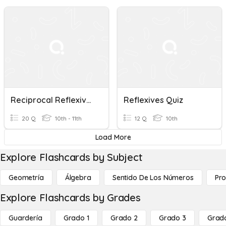
Reciprocal Reflexives
Reflexives Quiz
20 Q
10th - 11th
12 Q
10th
Load More
Explore Flashcards by Subject
Geometría
Álgebra
Sentido De Los Números
Pro
Explore Flashcards by Grades
Guardería
Grado 1
Grado 2
Grado 3
Grad