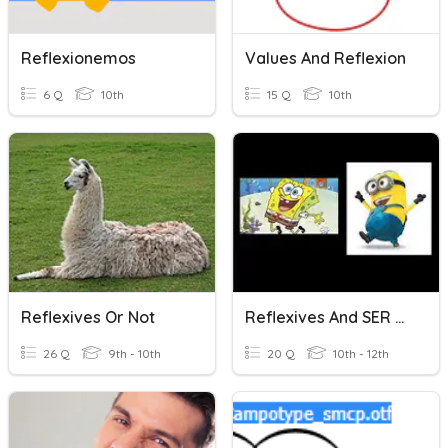
Reflexionemos
Values And Reflexion
6 Q
10th
15 Q
10th
Reflexives Or Not
Reflexives And SER V ESTAR
26 Q
9th - 10th
20 Q
10th - 12th