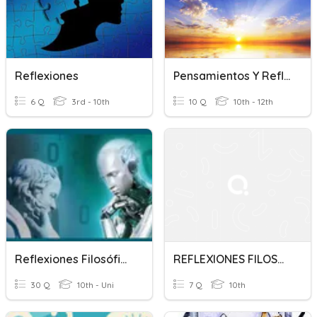
Reflexiones
Pensamientos Y Reflexiones
6 Q
3rd - 10th
10 Q
10th - 12th
Reflexiones Filosóficas Sobre La Tecnología (Nivelación)
REFLEXIONES FILOSÓFICAS AMOR
30 Q
10th - Uni
7 Q
10th