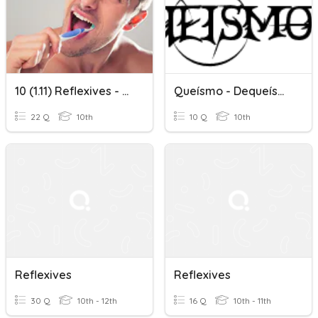
10 (1.11) Reflexives - Meanings Of Verbs
Queísmo - Dequeísmo
22 Q
10th
10 Q
10th
Reflexives
Reflexives
30 Q
10th - 12th
16 Q
10th - 11th