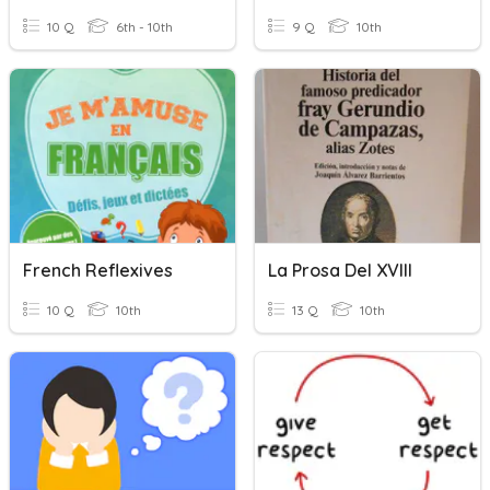
10 Q
6th - 10th
9 Q
10th
French Reflexives
La Prosa Del XVIII
10 Q
10th
13 Q
10th