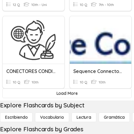
12 Q
10th - Uni
10 Q
7th - 10th
CONECTORES CONDICIONALES
Sequence Connectors
10 Q
10th
10 Q
10th
Load More
Explore Flashcards by Subject
Escribiendo
Vocabulario
Lectura
Gramática
Explore Flashcards by Grades