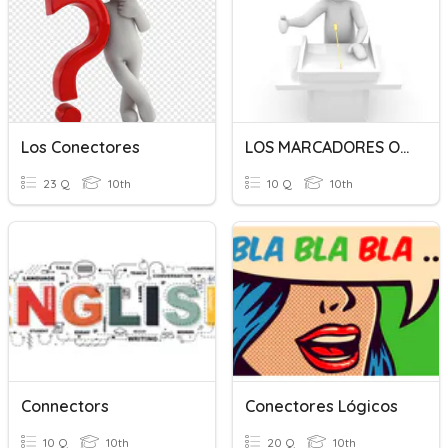
Los Conectores
LOS MARCADORES O CONECTORES DEL DISCURSO (I). 4ºESO
23 Q
10th
10 Q
10th
Connectors
Conectores Lógicos
10 Q
10th
20 Q
10th