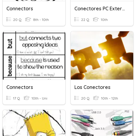
Connectors
Conectores PC Externos 1
20 Q
8th - 10th
22 Q
10th
Connectors
Los Conectores
17 Q
10th - Uni
20 Q
10th - 12th