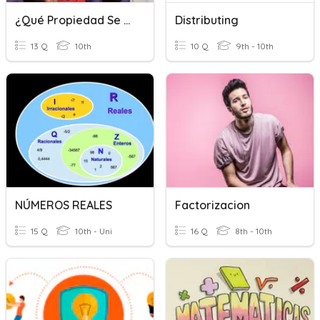
¿Qué Propiedad Se Aplicó?
Distributing
13 Q
10th
10 Q
9th - 10th
NÚMEROS REALES
Factorizacion
15 Q
10th - Uni
16 Q
8th - 10th