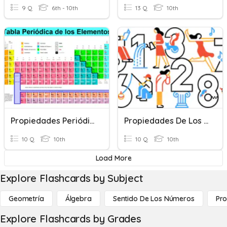
9 Q
6th - 10th
13 Q
10th
Propiedades Periódicas
Propiedades De Los Números Reales
10 Q
10th
10 Q
10th
Load More
Explore Flashcards by Subject
Geometría
Álgebra
Sentido De Los Números
Pro
Explore Flashcards by Grades