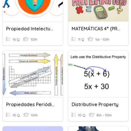
Propiedad Intelectual Y Copyright
MATEMÁTICAS 4° (PROPIEDADES)
16 Q
10th
11 Q
1st - 10th
Propiedades Periódicas
Distributive Property
10 Q
10th
10 Q
8th - 10th