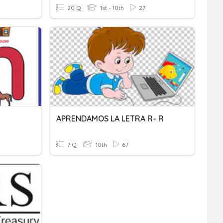
20 Q
1st - 10th
27
APRENDAMOS LA LETRA R- R
7 Q
10th
67