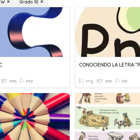
a W
Grado 10
C
CONOCIENDO LA LETRA "P
10th
492
17 Q
10th
105