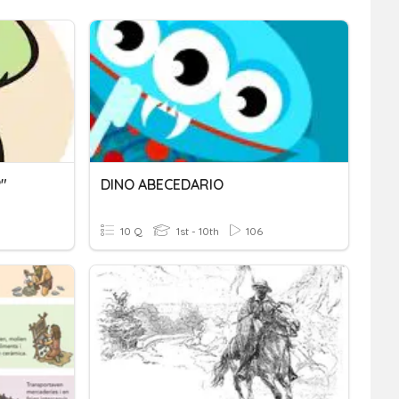
"
DINO ABECEDARIO
10 Q
1st - 10th
106