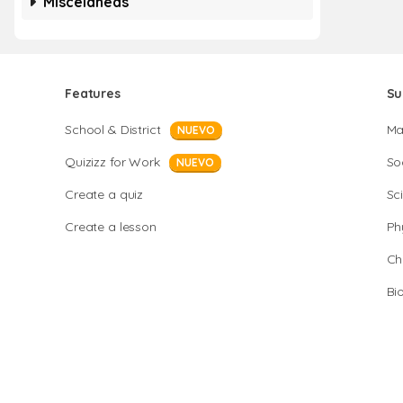
Misceláneas
Features
Su
School & District
Ma
NUEVO
Quizizz for Work
So
NUEVO
Create a quiz
Sc
Create a lesson
Ph
Ch
Bi