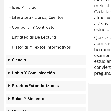
meticul
Idea Principal
Cada tar
atractiv
Literatura - Libros, Cuentos
así sus 
Comparar Y Contrastar
estudio 
Quizizz
Estrategias De Lectura
admiran 
Historias Y Textos Informativos
herramie
exámenes
Ciencia
estudian
conviert
pregunta
Habla Y Comunicación
Pruebas Estandarizadas
Salud Y Bienestar