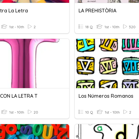
tra La Letra
LA PREHISTÒRIA
1st - 10th
2
18 Q
1st - 10th
320
 CON LA LETRA T
Los Números Romanos
1st - 10th
20
10 Q
1st - 10th
2