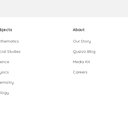
bjects
About
thematics
Our Story
cial Studies
Quizizz Blog
ience
Media Kit
ysics
Careers
emistry
ology