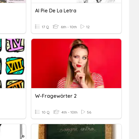
Al Pie De La Letra
17 Q
6th - 10th
12
W-Fragewörter 2
10 Q
4th - 10th
56