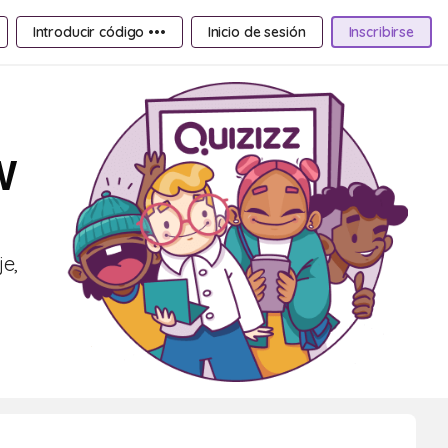
Introducir código •••
Inicio de sesión
Inscribirse
W
je,