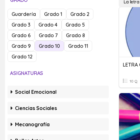
GRADO
La letr
Guardería
Grado 1
Grado 2
Grado 3
Grado 4
Grado 5
Grado 6
Grado 7
Grado 8
Grado 9
Grado 10
Grado 11
Grado 12
LETRA 
ASIGNATURAS
10 Q
Social Emocional
Ciencias Sociales
Mecanografía