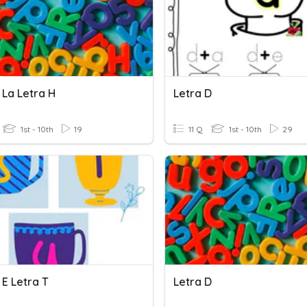
 La Letra H
Letra D
1st - 10th
19
11 Q
1st - 10th
29
 E Letra T
Letra D