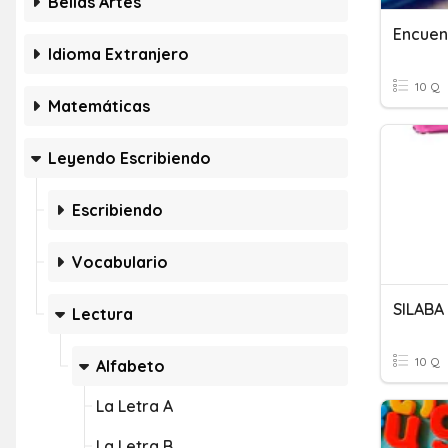
Bellas Artes
Encuen
Idioma Extranjero
10 Q
Matemáticas
Leyendo Escribiendo
Escribiendo
Vocabulario
SILABA
Lectura
10 Q
Alfabeto
La Letra A
La Letra B