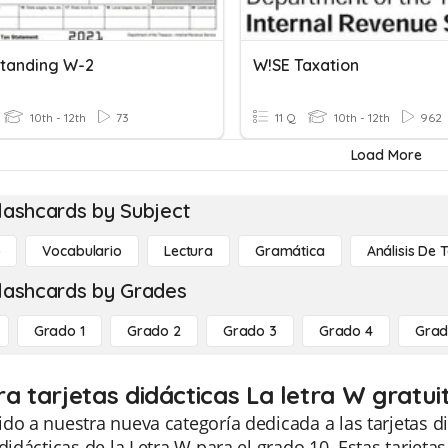
tanding W-2
W!SE Taxation
10th - 12th
73
11 Q
10th - 12th
962
Load More
lashcards by Subject
o
Vocabulario
Lectura
Gramática
Análisis De 
lashcards by Grades
Grado 1
Grado 2
Grado 3
Grado 4
Grad
ra tarjetas didácticas La letra W gratu
do a nuestra nueva categoría dedicada a las tarjetas d
 didácticas de la Letra W para el grado 10. Estas tarjet