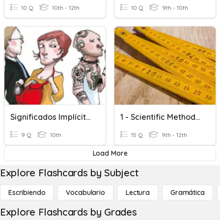
10 Q
10th - 12th
10 Q
9th - 10th
Significados Implícitos
1 - Scientific Methods | Significant Figures
9 Q
10th
15 Q
9th - 12th
Load More
Explore Flashcards by Subject
Escribiendo
Vocabulario
Lectura
Gramática
Explore Flashcards by Grades