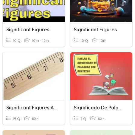
Significant Figures
Significant Figures
10 Q
10th - 12th
10 Q
10th
Significant Figures And Measurements
Significado De Palabras Por Contexto
15 Q
10th
7 Q
10th