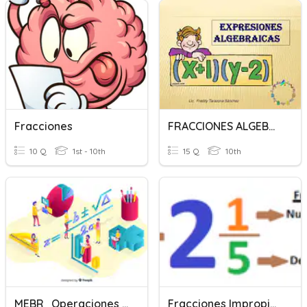
Fracciones
FRACCIONES ALGEBRAICAS
10 Q
1st - 10th
15 Q
10th
MEBR_Operaciones Con Polinomios Y Fracciones Algebraicas
Fracciones Impropias, Números Mixtos 3°