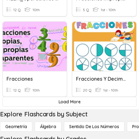
12 Q
10th
5 Q
1st - 10th
Fracciones
Fracciones Y Decimales
12 Q
10th
20 Q
1st - 10th
Load More
Explore Flashcards by Subject
Geometría
Álgebra
Sentido De Los Números
Pro
Explore Flashcards by Grades