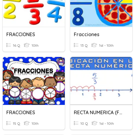
FRACCIONES
Fracciones
16 Q
10th
13 Q
1st - 10th
FRACCIONES
RECTA NUMERICA (FRACCIONES Y DECIMALES)
15 Q
10th
10 Q
1st - 10th