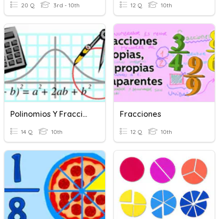
20 Q
3rd - 10th
12 Q
10th
Polinomios Y Fracciones Algebraicas
Fracciones
14 Q
10th
12 Q
10th