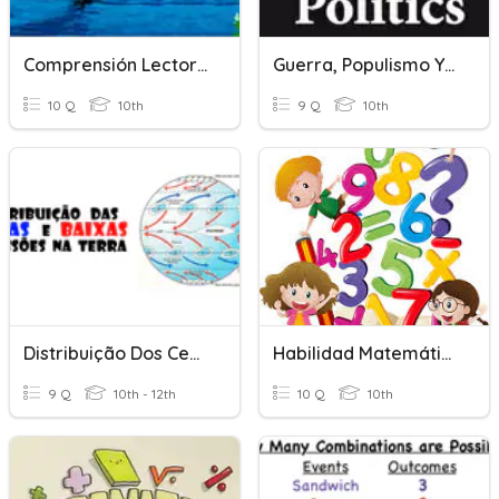
Comprensión Lectora Centros De Info
Guerra, Populismo Y Reformas
10 Q
10th
9 Q
10th
Distribuição Dos Centros Barométricos Na Terra
Habilidad Matemática.
9 Q
10th - 12th
10 Q
10th