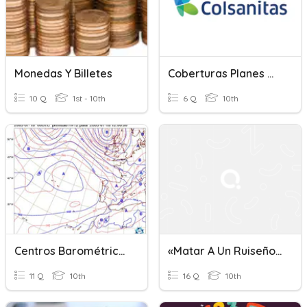
Monedas Y Billetes
Coberturas Planes Medicina Prepagada
10 Q
1st - 10th
6 Q
10th
Centros Barométricos
«Matar A Un Ruiseñor», Capítulos 24-29
11 Q
10th
16 Q
10th