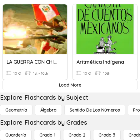
LA GUERRA CON CHILE
Aritmética Indígena
10 Q
1st - 10th
10 Q
10th
Load More
Explore Flashcards by Subject
Geometría
Álgebra
Sentido De Los Números
Pro
Explore Flashcards by Grades
Guardería
Grado 1
Grado 2
Grado 3
Grad