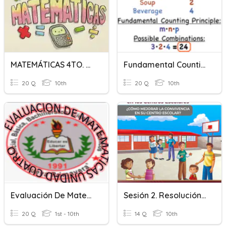
MATEMÁTICAS 4TO. EXÁMEN
Fundamental Counting Principle
20 Q
10th
20 Q
10th
Evaluación De Matemáticas Cuarta Unidad
Sesión 2. Resolución De Conflictos
20 Q
1st - 10th
14 Q
10th