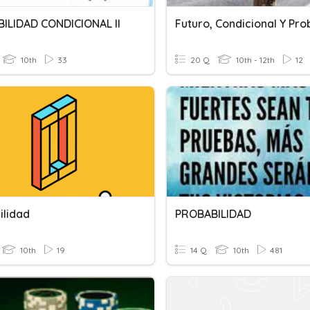
ILIDAD CONDICIONAL II
10th
33
20 Q
10th - 12th
12
ilidad
PROBABILIDAD
10th
19
14 Q
10th
481