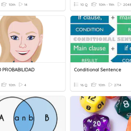
10th
14
10 Q
10th - 11th
204
 PROBABILIDAD
Conditional Sentence
10th
4
16 Q
10th
2714