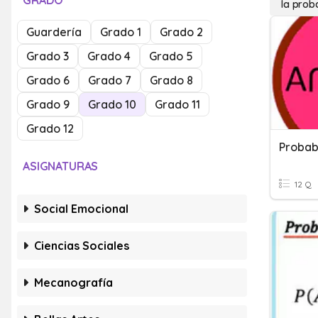
GRADO
la prob
Guardería
Grado 1
Grado 2
Grado 3
Grado 4
Grado 5
Grado 6
Grado 7
Grado 8
Grado 9
Grado 10
Grado 11
Grado 12
Probab
ASIGNATURAS
12 Q
Social Emocional
Ciencias Sociales
Mecanografía