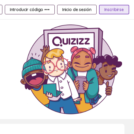
Introducir código •••
Inicio de sesión
Inscribirse