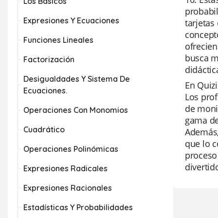
Los Basicos
probabil
Expresiones Y Ecuaciones
tarjetas
concept
Funciones Lineales
ofrecien
busca m
Factorización
didáctic
Desigualdades Y Sistema De
En Quiz
Ecuaciones.
Los prof
de monit
Operaciones Con Monomios
gama de 
Cuadrático
Además, 
que lo c
Operaciones Polinómicas
proceso 
divertid
Expresiones Radicales
Expresiones Racionales
Estadísticas Y Probabilidades