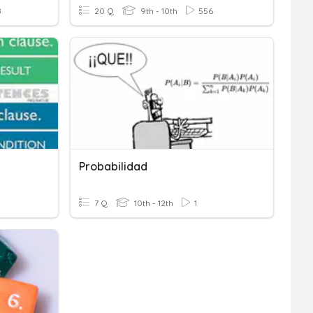
8
20 Q
9th - 10th
556
Probabilidad
7 Q
10th - 12th
1