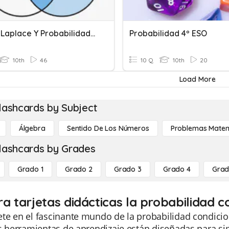
Ley De Laplace Y Probabilidad Condicional
Probabilidad 4º ESO
10th
46
10 Q
10th
20
Load More
lashcards by Subject
Álgebra
Sentido De Los Números
Problemas Matem
lashcards by Grades
Grado 1
Grado 2
Grado 3
Grado 4
Grad
ra tarjetas didácticas la probabilidad c
e en el fascinante mundo de la probabilidad condicion
s herramientas de aprendizaje están diseñadas para si