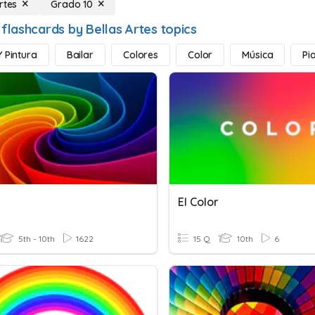
rtes
Grado 10
flashcards by Bellas Artes topics
Y Pintura
Bailar
Colores
Color
Música
Pi
El Color
5th - 10th
1622
15 Q
10th
6