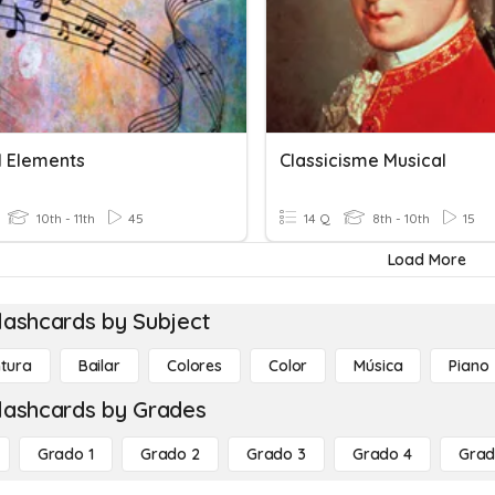
l Elements
Classicisme Musical
10th - 11th
45
14 Q
8th - 10th
15
Load More
lashcards by Subject
ntura
Bailar
Colores
Color
Música
Piano
lashcards by Grades
Grado 1
Grado 2
Grado 3
Grado 4
Grad