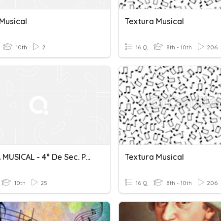
Musical
Textura Musical
10th
2
16 Q
8th - 10th
206
TEORÍA MUSICAL - 4° De Sec. Prof. César Colque G.
Textura Musical
10th
25
16 Q
8th - 10th
206