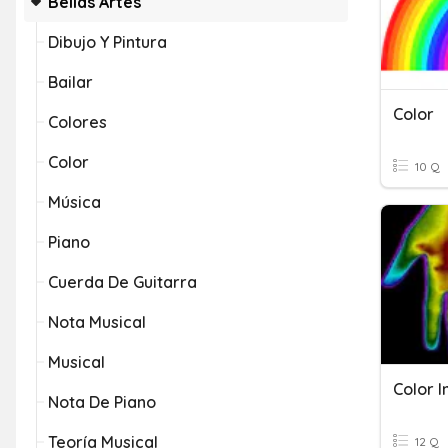
Bellas Artes
Dibujo Y Pintura
Bailar
Color
Colores
Color
10 Q
Música
Piano
Cuerda De Guitarra
Nota Musical
Musical
Color I
Nota De Piano
Teoría Musical
12 Q