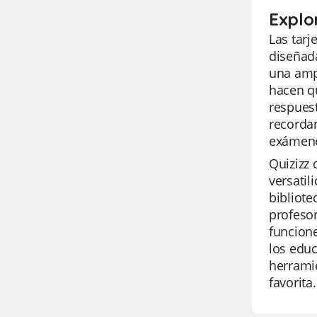
Explo
Las tarj
diseñada
una ampl
hacen qu
respuest
recorda
exámen
Quizizz 
versatil
bibliote
profesor
funcione
los educ
herramie
favorita.