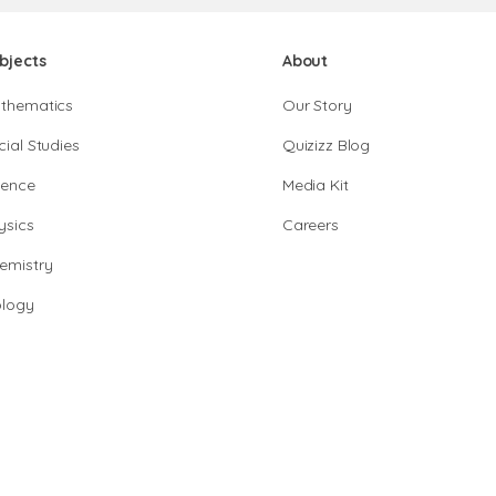
bjects
About
thematics
Our Story
cial Studies
Quizizz Blog
ience
Media Kit
ysics
Careers
emistry
ology