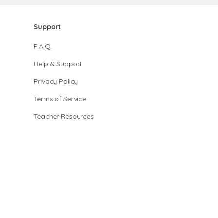
Support
F.A.Q.
Help & Support
Privacy Policy
Terms of Service
Teacher Resources