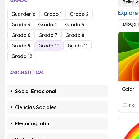
GRADO
Bellas A
Explore 
Guardería
Grado 1
Grado 2
Grado 3
Grado 4
Grado 5
Dibujo 
Grado 6
Grado 7
Grado 8
Grado 9
Grado 10
Grado 11
Grado 12
ASIGNATURAS
Color
Social Emocional
11 Q
Ciencias Sociales
Mecanografía