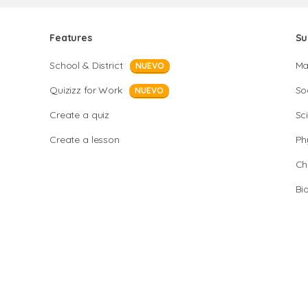
Features
Su
School & District
Ma
NUEVO
Quizizz for Work
So
NUEVO
Create a quiz
Sc
Create a lesson
Ph
Ch
Bi