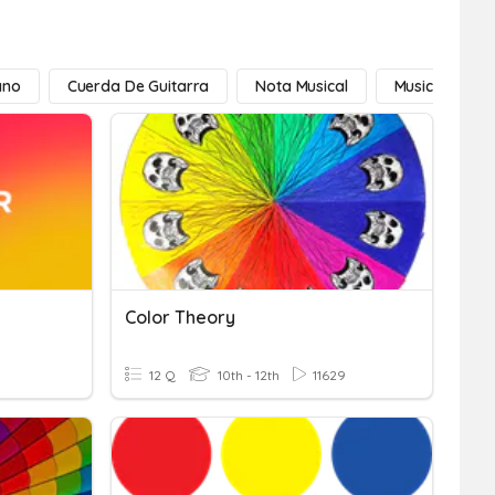
ano
Cuerda De Guitarra
Nota Musical
Musical
Color Theory
12 Q
10th - 12th
11629