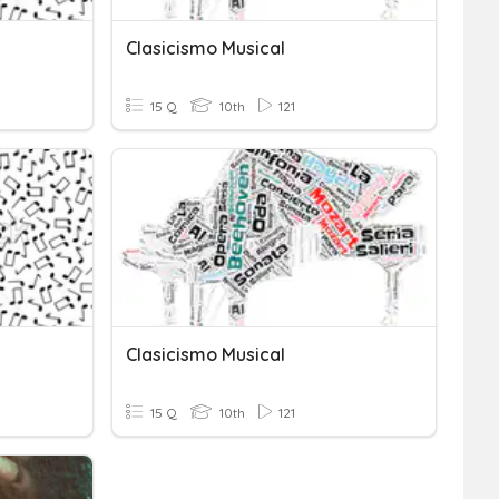
Clasicismo Musical
15 Q
10th
121
Clasicismo Musical
15 Q
10th
121