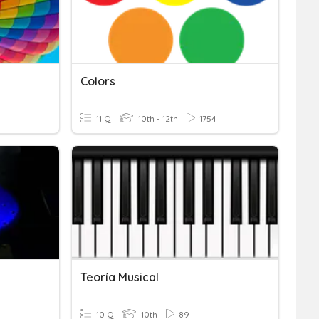
Colors
11 Q
10th - 12th
1754
Teoría Musical
10 Q
10th
89