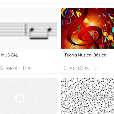
 MUSICAL
Teoría Musical Básica
10th - 12th
10
5 Q
10th
1