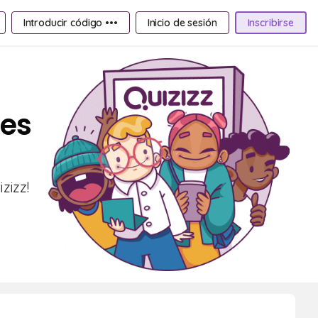
Introducir código •••
Inicio de sesión
Inscribirse
tes
zizz!