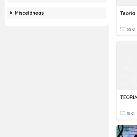
Misceláneas
Teoría 
52 Q
15 Q