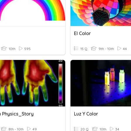
El Color
10th
595
15 Q
9th - 10th
44
n Physics_Story
Luz Y Color
8th - 10th
49
20 Q
10th
34