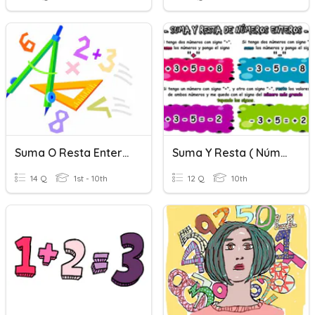
Suma O Resta Enteros
Suma Y Resta ( Números Enteros )
14 Q
1st - 10th
12 Q
10th