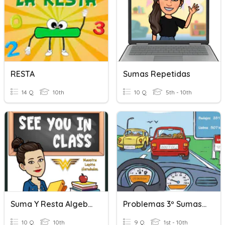
RESTA
Sumas Repetidas
14 Q
10th
10 Q
5th - 10th
Suma Y Resta Algebraica
Problemas 3º Sumas Y Restas
10 Q
10th
9 Q
1st - 10th