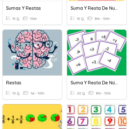
Sumas Y Restas
Suma Y Resta De Numeros Naturales
15 Q
10th
15 Q
8th - 10th
Restas
Suma Y Resta De Números Enteros
10 Q
1st - 10th
20 Q
8th - 10th