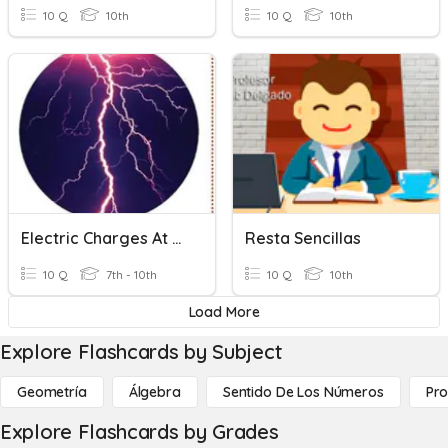
10 Q
10th
10 Q
10th
Electric Charges At Rest
Resta Sencillas
10 Q
7th - 10th
10 Q
10th
Load More
Explore Flashcards by Subject
Geometría
Álgebra
Sentido De Los Números
Pro
Explore Flashcards by Grades