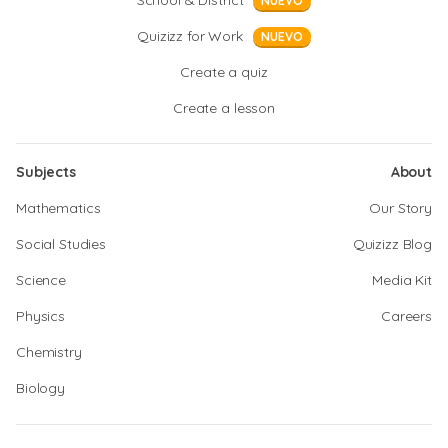
School & District
NUEVO
Quizizz for Work
NUEVO
Create a quiz
Create a lesson
Subjects
About
Mathematics
Our Story
Social Studies
Quizizz Blog
Science
Media Kit
Physics
Careers
Chemistry
Biology