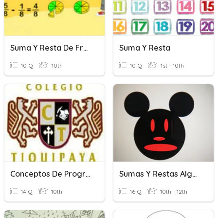
Suma Y Resta De Fracciones Homogéneas
Suma Y Resta
10 Q
10th
10 Q
1st - 10th
Conceptos De Programación
Sumas Y Restas Algebraicas
14 Q
10th
16 Q
10th - 12th