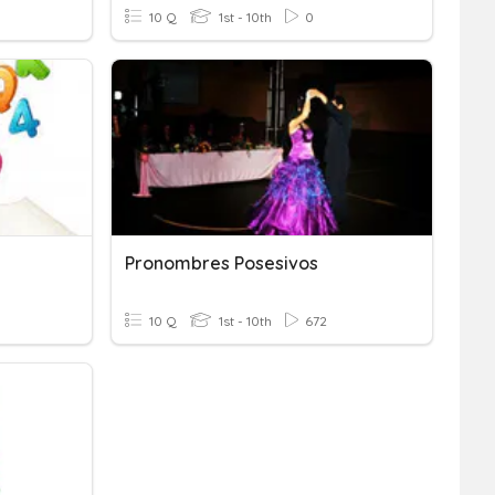
10 Q
1st - 10th
0
Pronombres Posesivos
10 Q
1st - 10th
672