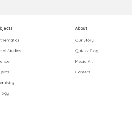
bjects
About
thematics
Our Story
cial Studies
Quizizz Blog
ience
Media Kit
ysics
Careers
emistry
ology