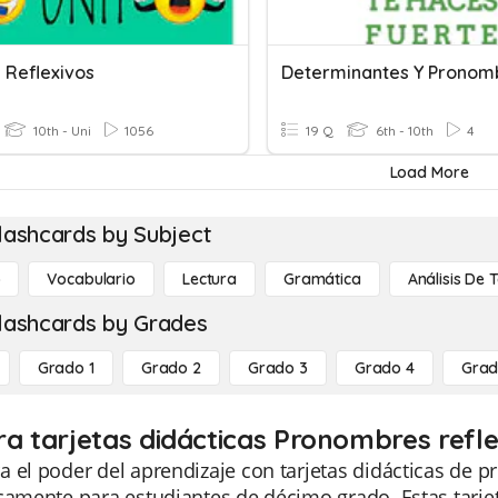
 Reflexivos
Determinantes Y Pronom
10th - Uni
1056
19 Q
6th - 10th
4
Load More
lashcards by Subject
o
Vocabulario
Lectura
Gramática
Análisis De 
lashcards by Grades
Grado 1
Grado 2
Grado 3
Grado 4
Grad
ra tarjetas didácticas Pronombres refle
 el poder del aprendizaje con tarjetas didácticas de 
camente para estudiantes de décimo grado. Estas tarje