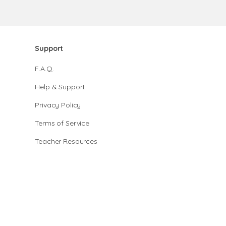
Support
F.A.Q.
Help & Support
Privacy Policy
Terms of Service
Teacher Resources