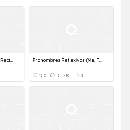
Pronombres Reflexivos Y Recíprocos
Pronombres Reflexivos (me, Te, Se, Nos, Os)
10 Q
8th - 10th
5