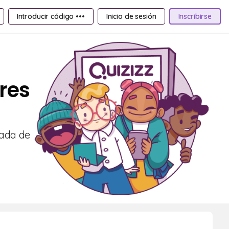
Introducir código •••
Inicio de sesión
Inscribirse
res
nada de