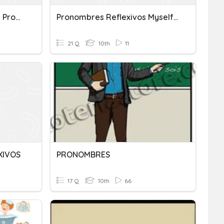
Mandatos Informales Con Pronombres Reflexivos
Pronombres Reflexivos Myself, Yourself, Etc.
21 Q
10th
11
XIVOS
PRONOMBRES
17 Q
10th
66