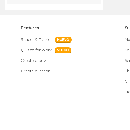
Features
Su
School & District
Ma
NUEVO
Quizizz for Work
So
NUEVO
Create a quiz
Sc
Create a lesson
Ph
Ch
Bi