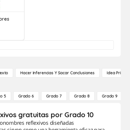
bres
Texto
Hacer Inferencias Y Sacar Conclusiones
Idea Princip
o 5
Grado 6
Grado 7
Grado 8
Grado 9
xivos gratuitas por Grado 10
pronombres reflexivos diseñadas
tas sirven como una herramienta eficaz para