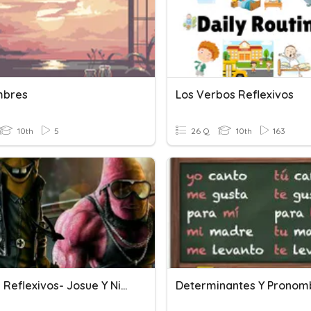
mbres
Los Verbos Reflexivos
10th
5
26 Q
10th
163
Verbos Reflexivos- Josue Y Nicole
Determinantes Y Pronom