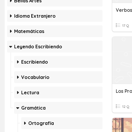
Bellas Artes
Idioma Extranjero
17 Q
Matemáticas
Leyendo Escribiendo
Escribiendo
Vocabulario
Los Pr
Lectura
12 Q
Gramática
Ortografía