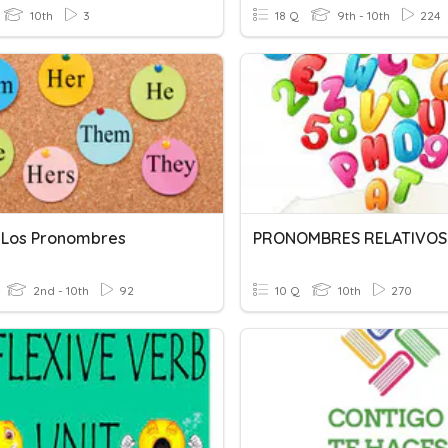
10th
3
18 Q
9th - 10th
224
.1 Los Pronombres
PRONOMBRES RELATIVOS
2nd - 10th
92
10 Q
10th
270