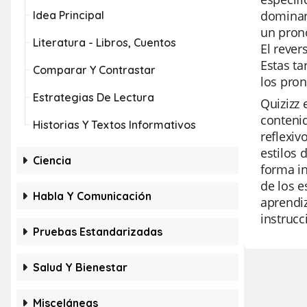
dominar 
Idea Principal
un prono
Literatura - Libros, Cuentos
El rever
Estas ta
Comparar Y Contrastar
los pron
Estrategias De Lectura
Quizizz 
contenid
Historias Y Textos Informativos
reflexiv
estilos 
Ciencia
forma in
de los e
Habla Y Comunicación
aprendiz
instrucc
Pruebas Estandarizadas
Salud Y Bienestar
Misceláneas