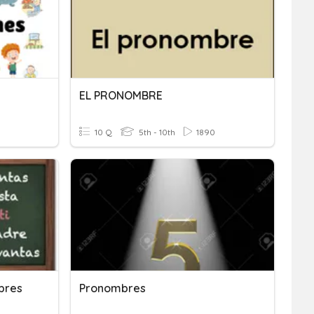
EL PRONOMBRE
10 Q
5th - 10th
1890
bres
Pronombres