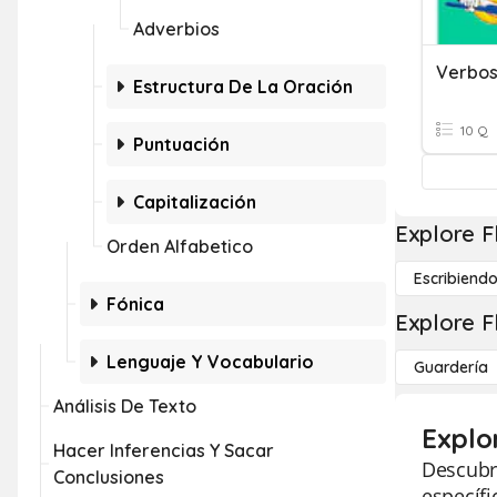
Adverbios
Verbos
Estructura De La Oración
10 Q
Puntuación
Capitalización
Explore F
Orden Alfabetico
Escribiend
Fónica
Explore F
Lenguaje Y Vocabulario
Guardería
Análisis De Texto
Explo
Hacer Inferencias Y Sacar
Descubra
Conclusiones
específi