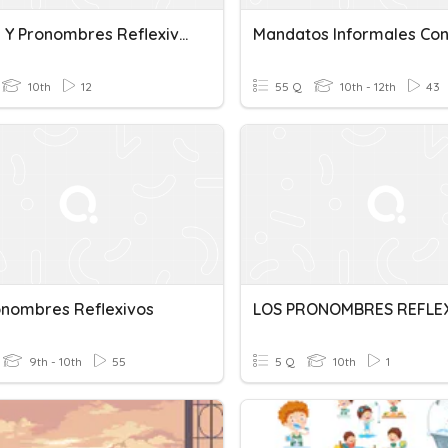
Verbos Y Pronombres Reflexivos
10th
12
55 Q
10th - 12th
43
onombres Reflexivos
LOS PRONOMBRES REFLE
9th - 10th
55
5 Q
10th
1