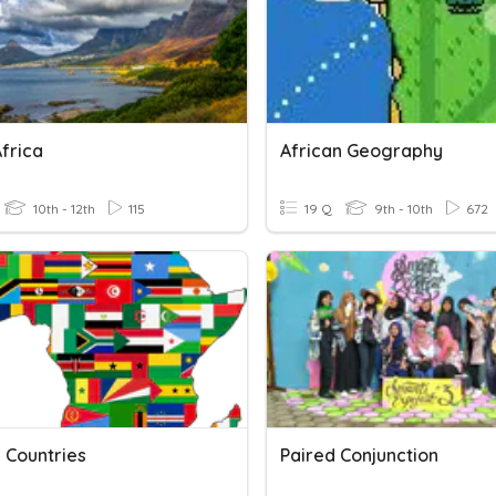
frica
African Geography
10th - 12th
115
19 Q
9th - 10th
672
 Countries
Paired Conjunction