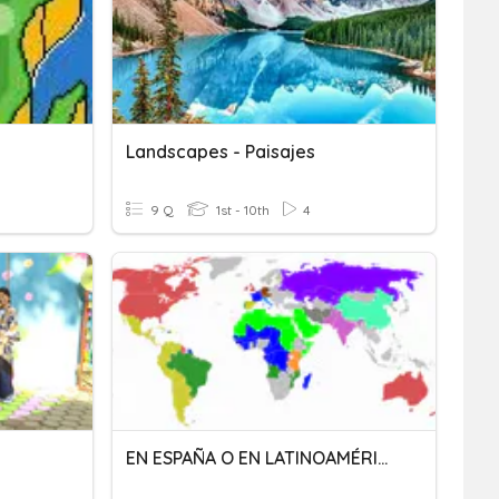
Landscapes - Paisajes
9 Q
1st - 10th
4
EN ESPAÑA O EN LATINOAMÉRICA