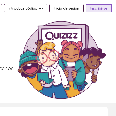
Introducir código •••
Inicio de sesión
Inscribirse
icanos.