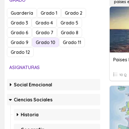
GRADO
paises 
Guardería
Grado 1
Grado 2
Grado 3
Grado 4
Grado 5
Grado 6
Grado 7
Grado 8
Grado 9
Grado 10
Grado 11
Grado 12
Paises
ASIGNATURAS
10 Q
Social Emocional
Ciencias Sociales
Historia