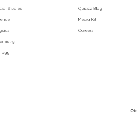
cial Studies
Quizizz Blog
ience
Media Kit
ysics
Careers
emistry
ology
Ob