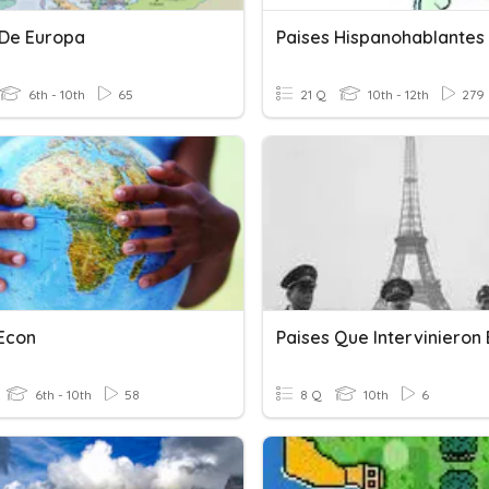
 De Europa
Paises Hispanohablantes
6th - 10th
65
21 Q
10th - 12th
279
 Econ
6th - 10th
58
8 Q
10th
6