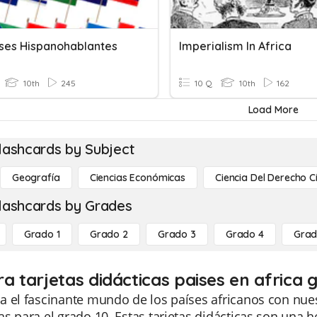
íses Hispanohablantes
Imperialism In Africa
10th
245
10 Q
10th
162
Load More
lashcards by Subject
Geografía
Ciencias Económicas
Ciencia Del Derecho C
lashcards by Grades
Grado 1
Grado 2
Grado 3
Grado 4
Grad
ra tarjetas didácticas paises en africa 
 el fascinante mundo de los países africanos con nues
s para el grado 10. Estas tarjetas didácticas son una 