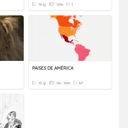
19 Q
10th
1
PAISES DE AMÉRICA
10 Q
1st - 10th
67