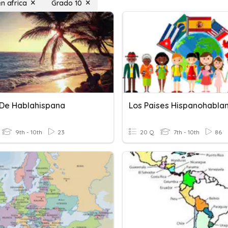
en africa
Grado 10
 De Hablahispana
9th - 10th
23
20 Q
7th - 10th
86