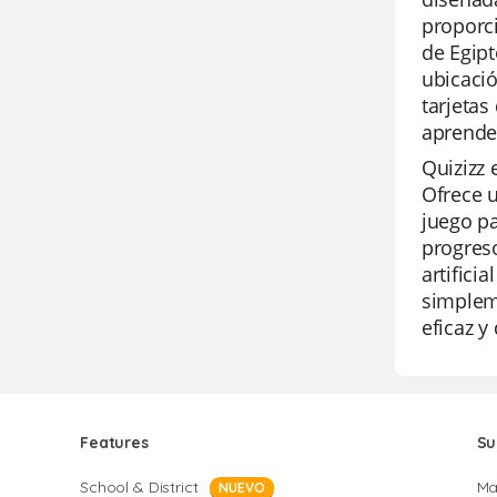
proporci
de Egipt
ubicació
tarjetas
aprende
Quizizz 
Ofrece u
juego pa
progreso
artifici
simpleme
eficaz y 
Features
Su
School & District
Ma
NUEVO