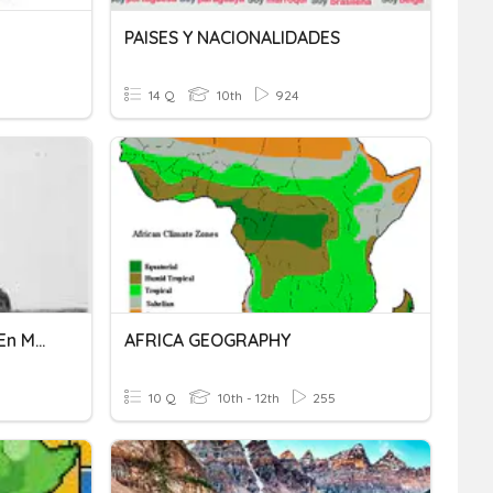
PAISES Y NACIONALIDADES
14 Q
10th
924
Paises Que Intervinieron En Mexico
AFRICA GEOGRAPHY
10 Q
10th - 12th
255