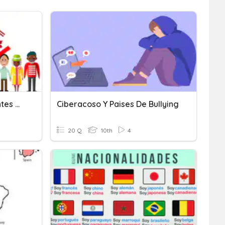
Los Paises Hispanohablantes Capitales Y Nacionalidades:Centr
Ciberacoso Y Paises De Bullying
20 Q
10th
4