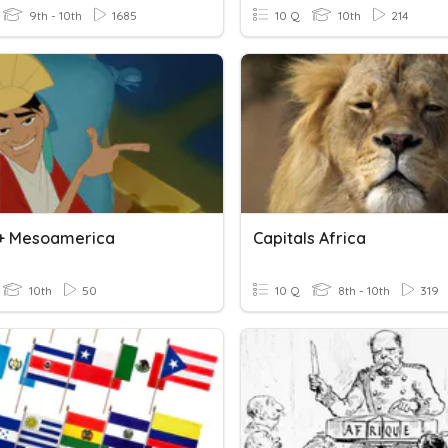
9th - 10th
1685
10 Q
10th
214
 + Mesoamerica
Capitals Africa
10th
50
10 Q
8th - 10th
319