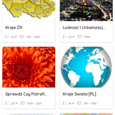
Kraje ČR
Ludność I Urbanizacja.
10 P
9th - 10th
27 P
10th
Sprawdź Czy Potrafisz...dział 1
Kraje Świata [PL]
20 P
10th - 12th
16 P
7th - 10th