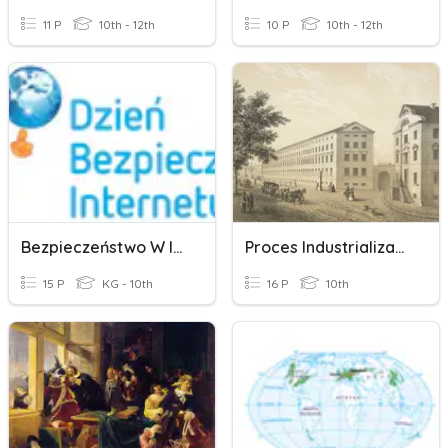
11 P
10th - 12th
10 P
10th - 12th
Bezpieczeństwo W Internecie
Proces Industrializacji I Okres I Wojny Światowej - Kl. II (bs)
15 P
KG - 10th
16 P
10th