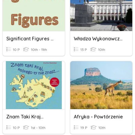
Significant Figures W Calculations
Władza Wykonawcza W RP
10 P
10th - 11th
13 P
10th
Znam Taki Kraj...
Afryka - Powtórzenie
10 P
1st - 10th
19 P
10th