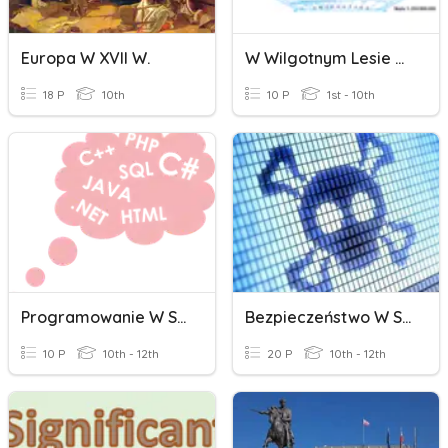
Europa W XVII W.
W Wilgotnym Lesie Równikowym I W Lesie Strefy Umiarkowanej
18 P
10th
10 P
1st - 10th
Programowanie W Scratchu
Bezpieczeństwo W Sieci
10 P
10th - 12th
20 P
10th - 12th