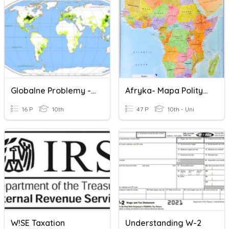
Globalne Problemy - Powtórzenie
Afryka- Mapa Polityczna (wybrane Kraje)
16 P
10th
47 P
10th - Uni
W!SE Taxation
Understanding W-2