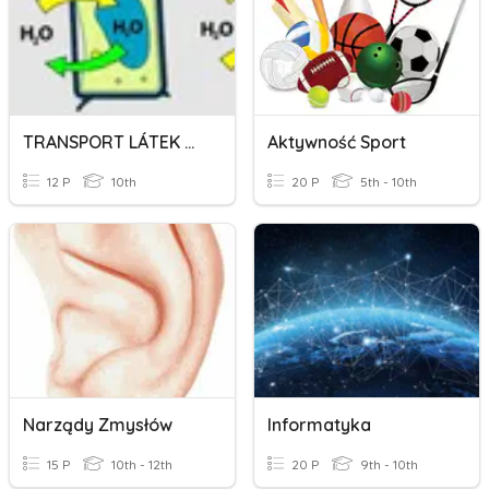
TRANSPORT LÁTEK V BUŇCE
Aktywność Sport
12 P
10th
20 P
5th - 10th
Narządy Zmysłów
Informatyka
15 P
10th - 12th
20 P
9th - 10th