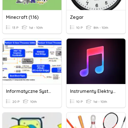
Minecraft (1.16)
Zegar
13 P
1st - 10th
10 P
8th - 10th
Informatyczne Systemy Komputerowe
Instrumenty Elektryczne I Muzyka Rozrywkowa
20 P
10th
10 P
1st - 10th