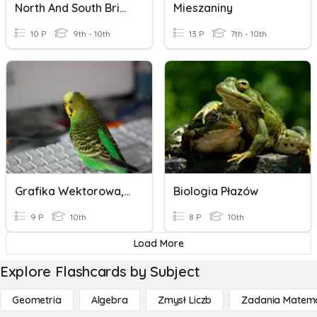
North And South Bridge
Mieszaniny
10 P
9th - 10th
13 P
7th - 10th
Grafika Wektorowa, Rastrowa
Biologia Płazów
9 P
10th
8 P
10th
Load More
Explore Flashcards by Subject
Geometria
Algebra
Zmysł Liczb
Zadania Matema