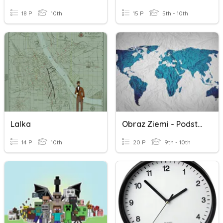
18 P
10th
15 P
5th - 10th
Lalka
Obraz Ziemi - Podstawa
14 P
10th
20 P
9th - 10th