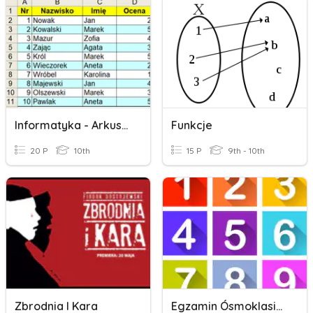
Informatyka - Arkusz Kalkulacyjny
Funkcje
20 P
10th
15 P
9th - 10th
Zbrodnia I Kara
Egzamin Ósmoklasisty - Liczby 1