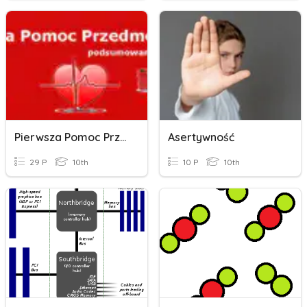
Pierwsza Pomoc Przedmedyczna
Asertywność
29 P
10th
10 P
10th