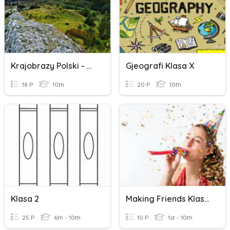
Krajobrazy Polski - Wyżyny Klasa 5
Gjeografi Klasa X
18 P
10th
20 P
10th
Klasa 2
Making Friends Klasa 7
25 P
6th - 10th
10 P
1st - 10th