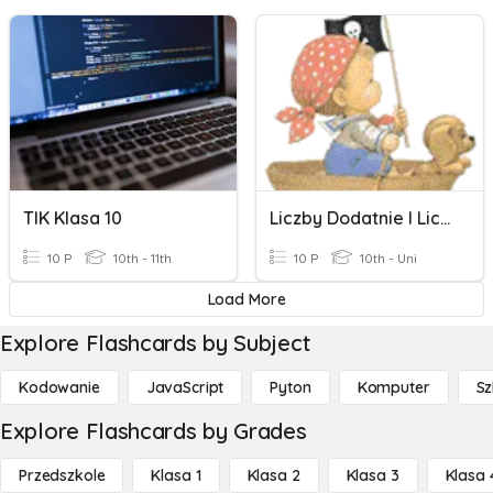
TIK Klasa 10
Liczby Dodatnie I Liczby Ujemne. Klasa 6
10 P
10th - 11th
10 P
10th - Uni
Load More
Explore Flashcards by Subject
Kodowanie
JavaScript
Pyton
Komputer
Sz
Explore Flashcards by Grades
Przedszkole
Klasa 1
Klasa 2
Klasa 3
Klasa 