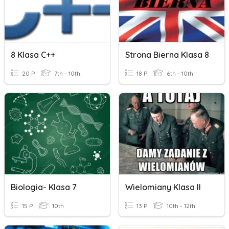
8 Klasa C++
Strona Bierna Klasa 8
20 P
7th - 10th
18 P
6th - 10th
Biologia- Klasa 7
Wielomiany Klasa II
15 P
10th
13 P
10th - 12th