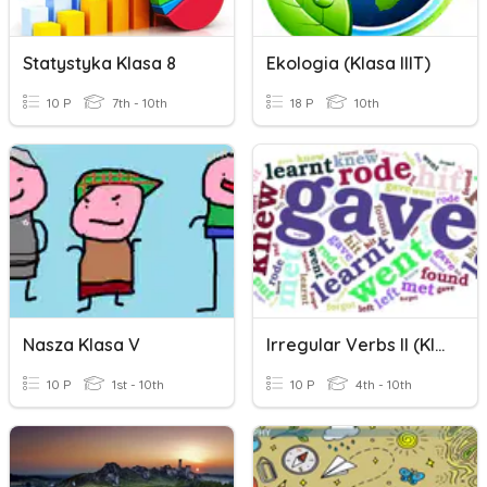
Statystyka Klasa 8
Ekologia (Klasa IIIT)
10 P
7th - 10th
18 P
10th
Nasza Klasa V
Irregular Verbs II (klasa 6)
10 P
1st - 10th
10 P
4th - 10th