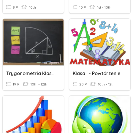
8 P
10th
10 P
1st - 10th
Trygonometria Klasa I
Klasa I - Powtórzenie
19 P
10th - 12th
20 P
10th - 12th