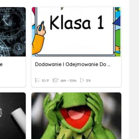
ie
Dodawanie I Odejmowanie Do 10
10 P
6th - 10th
39