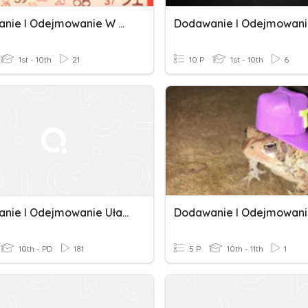
Dodawanie I Odejmowanie W Zakresie 100
1st - 10th
21
10 P
1st - 10th
6
Dodawanie I Odejmowanie Ułamków Dziesiętnych
10th - PD
181
5 P
10th - 11th
1