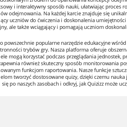
sowy i interaktywny sposób nauki, ułatwiając proces 
ów odejmowania. Na każdej karcie znajduje się unikal
ący uczniów do ćwiczenia i doskonalenia umiejętności 
jny, ale także wciągający i pomagają uczniom doskona
to powszechnie popularne narzędzie edukacyjne wśród na
ronności trybów gry. Nasza platforma oferuje obszerną 
iele mogą korzystać podczas przeglądania jednostek, p
 zapewnia również skuteczny sposób monitorowania po
owanym funkcjom raportowania. Nasze funkcje sztucznej
elom tworzyć dostosowane quizy, dzięki czemu nauka j
 się po naszych zasobach i odkryj, jak Quizizz może ucz