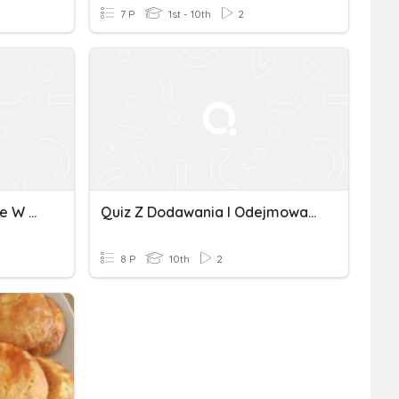
7 P
1st - 10th
2
Dodawanie I Odejmowanie W Zakresie 20
Quiz Z Dodawania I Odejmowania W Zakresie 100
8 P
10th
2