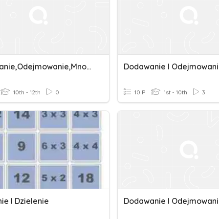
Dodawanie,odejmowanie,mnożenie I Dzielenie
10th - 12th
0
10 P
1st - 10th
3
e I Dzielenie
Dodawanie I Odejmowan