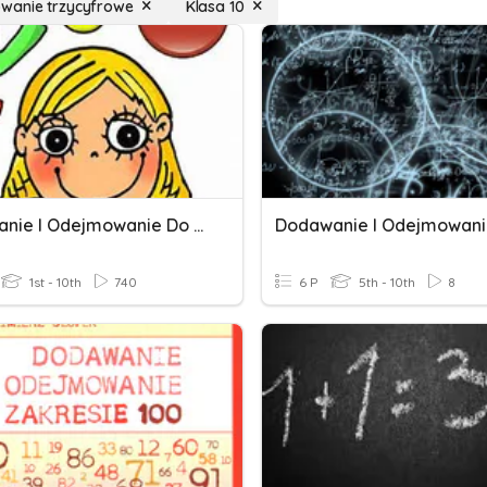
wanie trzycyfrowe
Klasa 10
Dodawanie I Odejmowanie Do 10
Dodawanie I Odejmowan
1st - 10th
740
6 P
5th - 10th
8