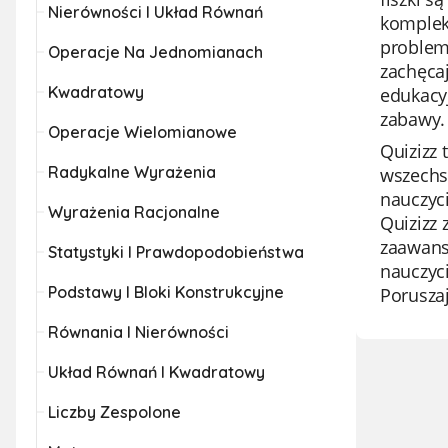
Nierówności I Układ Równań
komplek
problem
Operacje Na Jednomianach
zachęcaj
Kwadratowy
edukacy
zabawy.
Operacje Wielomianowe
Quizizz 
Radykalne Wyrażenia
wszechst
nauczyc
Wyrażenia Racjonalne
Quizizz
zaawans
Statystyki I Prawdopodobieństwa
nauczyci
Podstawy I Bloki Konstrukcyjne
Poruszaj
Równania I Nierówności
Układ Równań I Kwadratowy
Liczby Zespolone