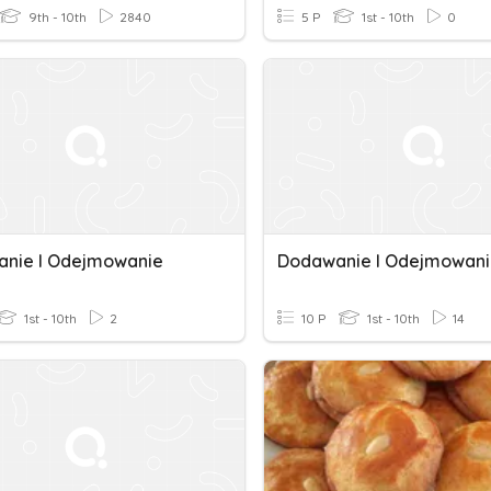
9th - 10th
2840
5 P
1st - 10th
0
nie I Odejmowanie
1st - 10th
2
10 P
1st - 10th
14