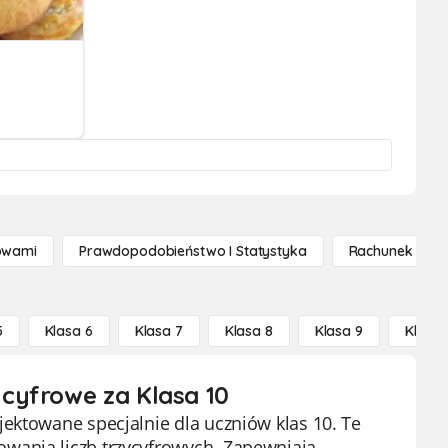
owami
Prawdopodobieństwo I Statystyka
Rachunek Różn
5
Klasa 6
Klasa 7
Klasa 8
Klasa 9
Klasa 
cyfrowe za Klasa 10
ektowane specjalnie dla uczniów klas 10. Te
wania liczb trzycyfrowych. Zapewniają