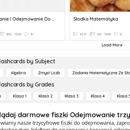
Dodawanie I Odejmowanie Do 20
Słodka Matematyka
8th - 10th
31
10 P
1st - 10th
0
Load More
lashcards by Subject
Algebra
Zmysł Liczb
Zadania Matematyczne Ze Sł
lashcards by Grades
e
Klasa 1
Klasa 2
Klasa 3
Klasa 4
Klasa 
lądaj darmowe fiszki Odejmowanie trzy
wiamy nasze trzycyfrowe fiszki do odejmowania, zaproj
są doskonałym źródłem do opanowania koncepcji odejmo