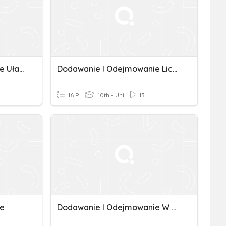
Dodawanie I Odejmowanie Ułamków Dziesiętnych
Dodawanie I Odejmowanie Liczb Dodatnich Kl.6
16 P
10th - Uni
13
ie
Dodawanie I Odejmowanie W Zakresie 100