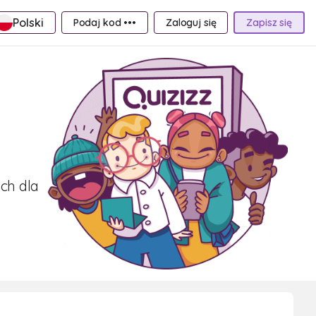
Polski
Podaj kod •••
Zaloguj się
Zapisz się
ch dla