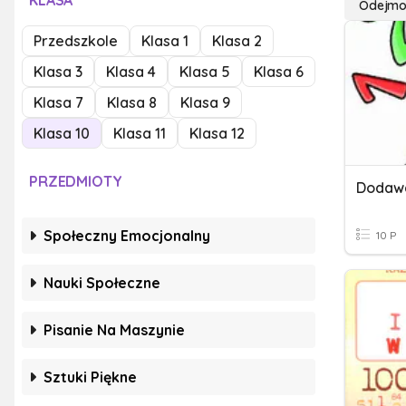
KLASA
Odejmo
Przedszkole
Klasa 1
Klasa 2
Klasa 3
Klasa 4
Klasa 5
Klasa 6
Klasa 7
Klasa 8
Klasa 9
Klasa 10
Klasa 11
Klasa 12
PRZEDMIOTY
Społeczny Emocjonalny
10 P
Nauki Społeczne
Pisanie Na Maszynie
Sztuki Piękne