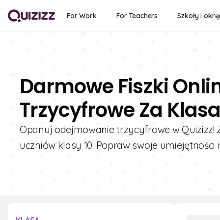
For Work
For Teachers
Szkoły i okrę
Darmowe Fiszki Onl
Trzycyfrowe Za Klasa
Opanuj odejmowanie trzycyfrowe w Quizizz! Z
uczniów klasy 10. Popraw swoje umiejętności