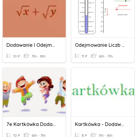
Dodawanie I Odejmowanie Pierwiastków
Odejmowanie Liczb Całkowitych
10 P
7th - 8th
11 P
6th - 7th
7e Kartkówka Dodawanie I Odejmowanie Ułamków
Kartkówka - Dodawanie I Odejmowanie Sum Algebraicznych
10 P
6th - 7th
8 P
7th - 8th