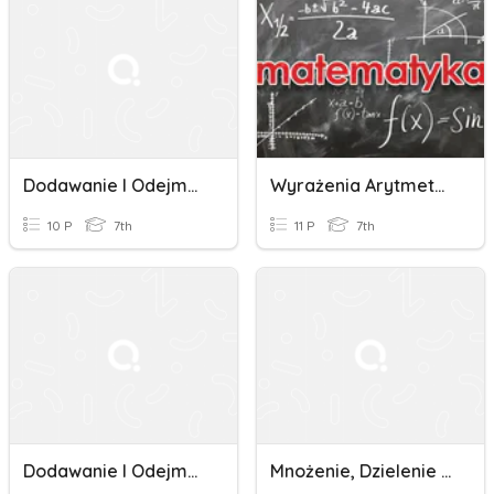
Dodawanie I Odejmowanie Sum Algebraicznych
Wyrażenia Arytmetyczne I Działania Na Liczbach + I -
10 P
7th
11 P
7th
Dodawanie I Odejmowanie Pierwiastków
Mnożenie, Dzielenie Pierwiastków, Dodawanie, Odejmowanie