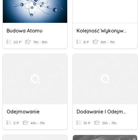
Budowa Atomu
Kolejność Wykonywania Działań
20 P
7th - 8th
8 P
4th - 7th
Odejmowanie
Dodawanie I Odejmowanie Ułamków
5 P
4th - 7th
10 P
5th - 7th