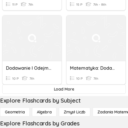
11 P
7th
15 P
7th - 8th
Dodawanie I Odejmowanie Liczb Całkowitych
Matematyka: Dodawanie I Odejmowanie Liczb Ujemnych
10 P
7th
10 P
7th
Load More
Explore Flashcards by Subject
Geometria
Algebra
Zmysł Liczb
Zadania Matema
Explore Flashcards by Grades