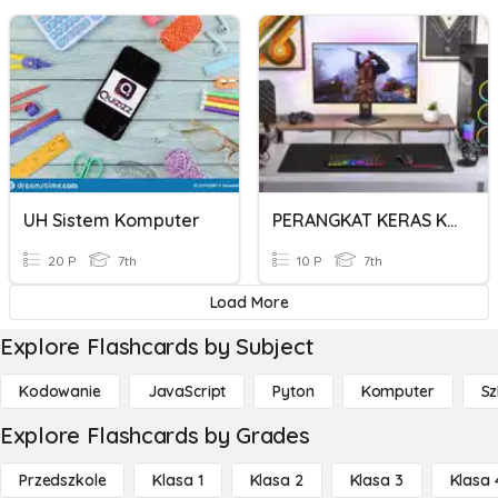
UH Sistem Komputer
PERANGKAT KERAS KOMPUTER
20 P
7th
10 P
7th
Load More
Explore Flashcards by Subject
Kodowanie
JavaScript
Pyton
Komputer
Sz
Explore Flashcards by Grades
Przedszkole
Klasa 1
Klasa 2
Klasa 3
Klasa 