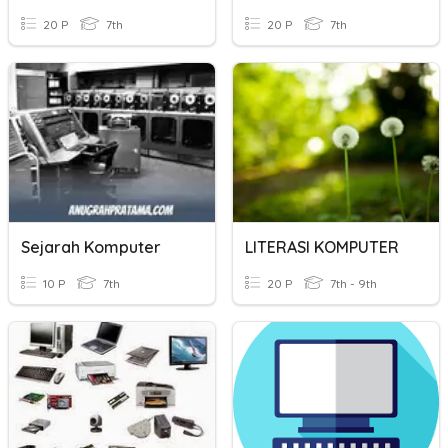
20 P
7th
20 P
7th
Sejarah Komputer
LITERASI KOMPUTER
10 P
7th
20 P
7th - 9th