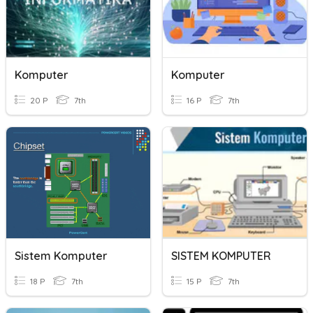
Komputer
Komputer
20 P
7th
16 P
7th
Sistem Komputer
SISTEM KOMPUTER
18 P
7th
15 P
7th