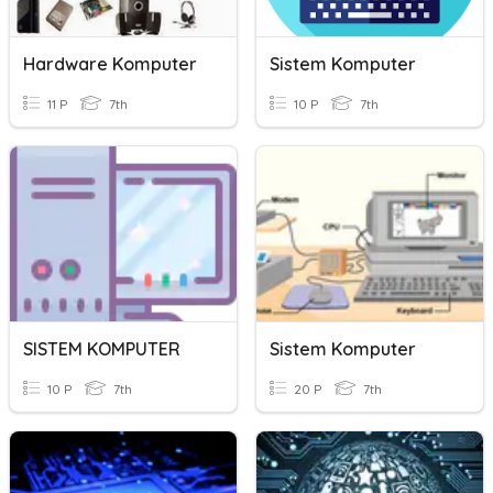
Hardware Komputer
Sistem Komputer
11 P
7th
10 P
7th
SISTEM KOMPUTER
Sistem Komputer
10 P
7th
20 P
7th