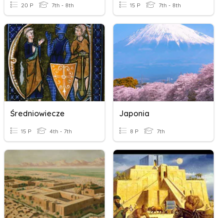
20 P
7th - 8th
15 P
7th - 8th
Średniowiecze
Japonia
15 P
4th - 7th
8 P
7th