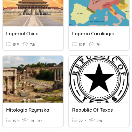
Imperial China
Imperio Carolingio
15 P
7th
10 P
7th
Mitologia Rzymska
Republic Of Texas
15 P
1st - 7th
22 P
7th