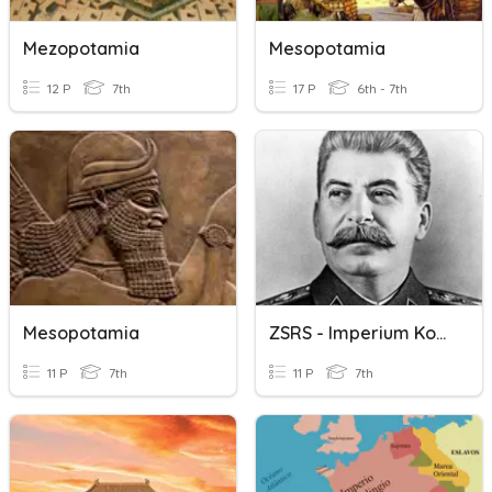
Mezopotamia
Mesopotamia
12 P
7th
17 P
6th - 7th
Mesopotamia
ZSRS - Imperium Komunistyczne
11 P
7th
11 P
7th