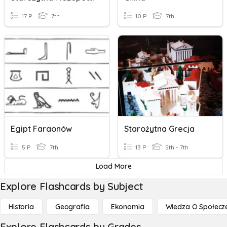
17 P
7th
10 P
7th
Egipt Faraonów
Starożytna Grecja
5 P
7th
13 P
5th - 7th
Load More
Explore Flashcards by Subject
Historia
Geografia
Ekonomia
Wiedza O Społecz
Explore Flashcards by Grades