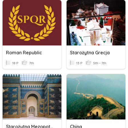
Roman Republic
Starożytna Grecja
18 P
7th
13 P
5th - 7th
Starożytna Mezopotamia
China