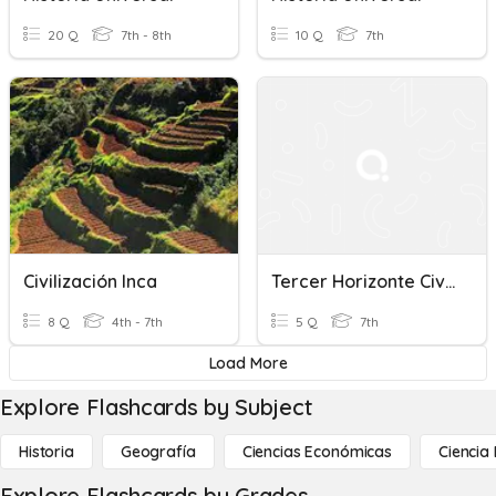
20 Q
7th - 8th
10 Q
7th
Civilización Inca
Tercer Horizonte Civilización Inca
8 Q
4th - 7th
5 Q
7th
Load More
Explore Flashcards by Subject
Historia
Geografía
Ciencias Económicas
Ciencia
Explore Flashcards by Grades