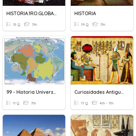
HISTORIA.1RO.GLOBALIZACIÓN
HISTORIA
15 Q
7th
19 Q
7th
99 - Historia Universal
Curiosidades Antiguo Egipto
11 Q
7th
17 Q
4th - 7th