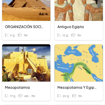
ORGANIZACIÓN SOCIAL Y POLÍTICA DEL ANTIGUO EGIPTO
Antiguo Egipto
5 Q
7th
12 Q
7th
Mesopotamia
Mesopotamia Y Egipto
17 Q
6th - 7th
20 Q
7th