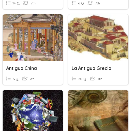
14 Q
7th
6 Q
7th
Antigua China
La Antigua Grecia
6 Q
7th
20 Q
7th