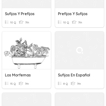
Sufijos Y Prefijos
Prefijos Y Sufijos
10 Q
7th
10 Q
7th
Los Morfemas
Sufijos En Español
15 Q
7th
8 Q
7th