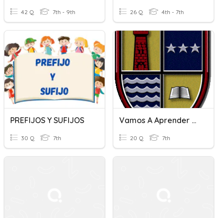
42 Q
7th - 9th
26 Q
4th - 7th
PREFIJOS Y SUFIJOS
Vamos A Aprender Prefijos Y Sufijos En El Torremar
30 Q
7th
20 Q
7th