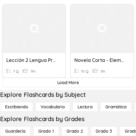
Lección 2 Lengua Prefijos, Sufijos, Conectores
Novela Corta - Elementos De La Narración- Prefijos Y Sufijos
7 Q
7th
10 Q
7th
Load More
Explore Flashcards by Subject
Escribiendo
Vocabulario
Lectura
Gramática
Explore Flashcards by Grades
Guardería
Grado 1
Grado 2
Grado 3
Grad