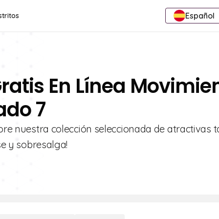
Español
stritos
Gratis En Línea Movimie
ado 7
lore nuestra colección seleccionada de atractivas t
se y sobresalga!