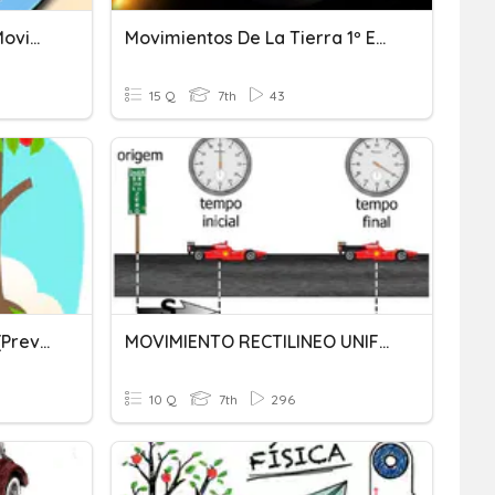
Geografía Humana: Los Movimientos De La Población
Movimientos De La Tierra 1º ESO
15 Q
7th
43
Laboratorio Movimiento (previo)
MOVIMIENTO RECTILINEO UNIFORME
10 Q
7th
296