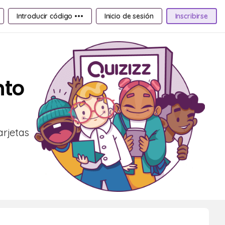
Introducir código •••
Inicio de sesión
Inscribirse
nto
arjetas