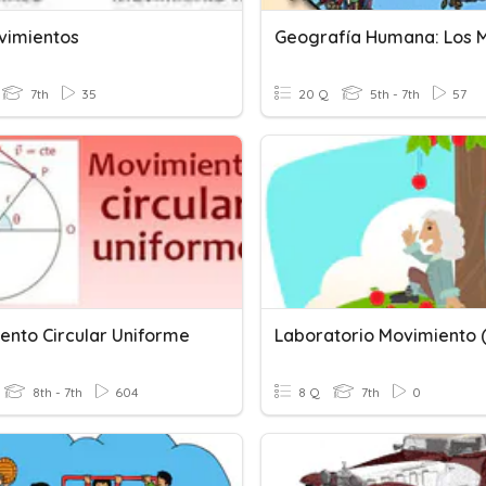
vimientos
7th
35
20 Q
5th - 7th
57
ento Circular Uniforme
8th - 7th
604
8 Q
7th
0