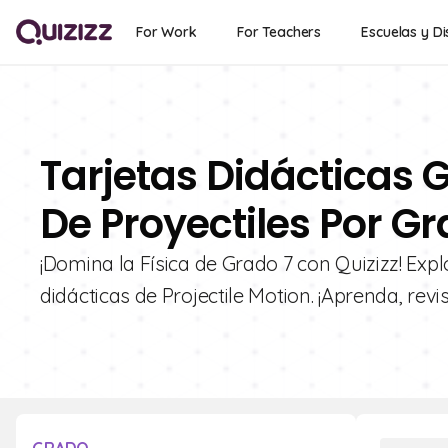
For Work
For Teachers
Escuelas y Di
Tarjetas Didácticas 
De Proyectiles Por Gr
¡Domina la Física de Grado 7 con Quizizz! Exp
didácticas de Projectile Motion. ¡Aprenda, revi