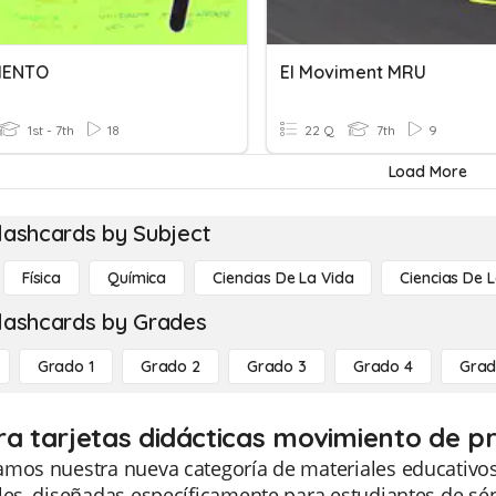
IENTO
El Moviment MRU
1st - 7th
18
22 Q
7th
9
Load More
lashcards by Subject
Física
Química
Ciencias De La Vida
Ciencias De L
lashcards by Grades
Grado 1
Grado 2
Grado 3
Grado 4
Grad
ra tarjetas didácticas movimiento de pr
mos nuestra nueva categoría de materiales educativos,
les, diseñadas específicamente para estudiantes de sépt