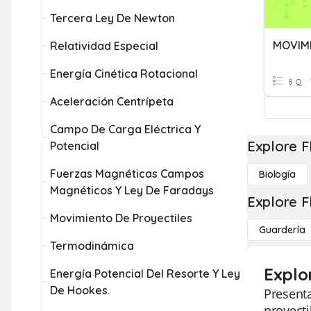
Tercera Ley De Newton
MOVIM
Relatividad Especial
Energía Cinética Rotacional
8 Q
Aceleración Centrípeta
Campo De Carga Eléctrica Y
Explore F
Potencial
Fuerzas Magnéticas Campos
Biología
Magnéticos Y Ley De Faradays
Explore F
Movimiento De Proyectiles
Guardería
Termodinámica
Explo
Energía Potencial Del Resorte Y Ley
De Hookes.
Presenta
proyecti