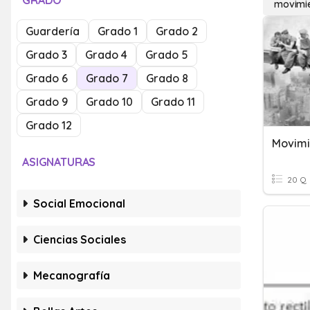
GRADO
movimie
Guardería
Grado 1
Grado 2
Grado 3
Grado 4
Grado 5
Grado 6
Grado 7
Grado 8
Grado 9
Grado 10
Grado 11
Grado 12
Movimi
ASIGNATURAS
20 Q
Social Emocional
Ciencias Sociales
Mecanografía