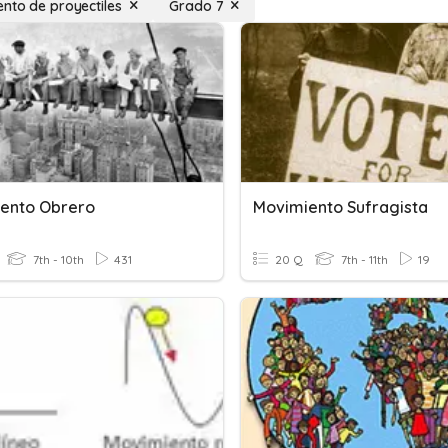
nto de proyectiles
Grado 7
ento Obrero
Movimiento Sufragista
7th - 10th
431
20 Q
7th - 11th
19