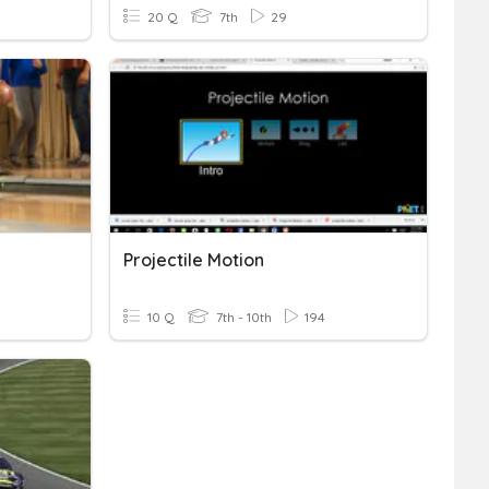
20 Q
7th
29
Projectile Motion
10 Q
7th - 10th
194