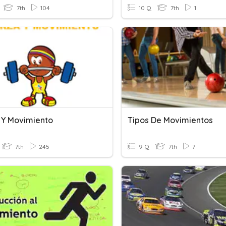
7th
104
10 Q
7th
1
 Y Movimiento
Tipos De Movimientos
7th
245
9 Q
7th
7