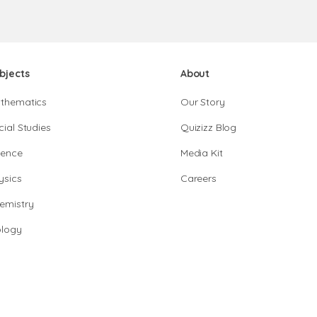
bjects
About
thematics
Our Story
cial Studies
Quizizz Blog
ience
Media Kit
ysics
Careers
emistry
ology