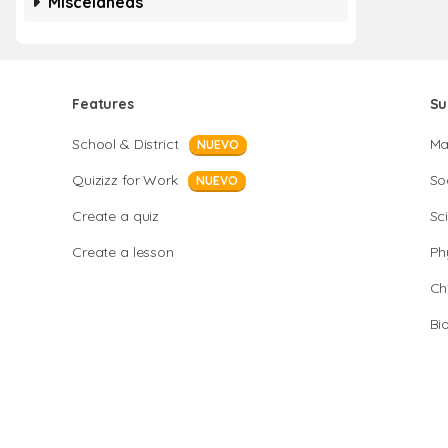
Misceláneas
Features
Su
School & District
Ma
NUEVO
Quizizz for Work
So
NUEVO
Create a quiz
Sc
Create a lesson
Ph
Ch
Bi