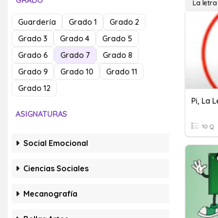
GRADO
La letra
Guardería
Grado 1
Grado 2
Grado 3
Grado 4
Grado 5
Grado 6
Grado 7
Grado 8
Grado 9
Grado 10
Grado 11
Grado 12
Pi, La 
ASIGNATURAS
10 Q
Social Emocional
Ciencias Sociales
Mecanografía