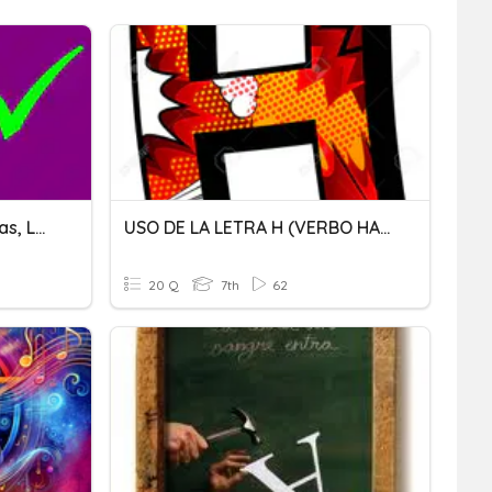
Ortografía: Las Mayúsculas, La Letra B Y La Letra V.
USO DE LA LETRA H (VERBO HACER Y ECHAR)
20 Q
7th
62