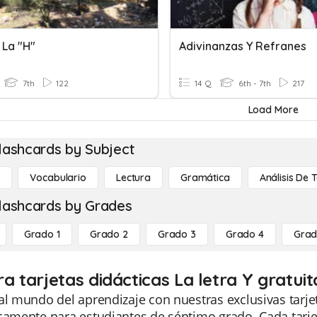
 La "h"
Adivinanzas Y Refranes
7th
122
14 Q
6th - 7th
217
Load More
lashcards by Subject
o
Vocabulario
Lectura
Gramática
Análisis De 
lashcards by Grades
Grado 1
Grado 2
Grado 3
Grado 4
Grad
ra tarjetas didácticas La letra Y gratui
al mundo del aprendizaje con nuestras exclusivas tarjet
icamente para estudiantes de séptimo grado. Cada tarj