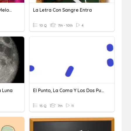
Unidad 2 - La Altura Y La Melodía
La Letra Con Sangre Entra
10 Q
7th - 10th
4
a Luna
El Punto, La Coma Y Los Dos Puntos
15 Q
7th
11