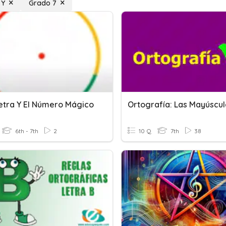
 Y
Grado 7
Letra Y El Número Mágico
6th - 7th
2
10 Q
7th
38