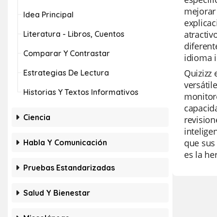
mejorar 
Idea Principal
explicac
atractiv
Literatura - Libros, Cuentos
diferent
Comparar Y Contrastar
idioma i
Quizizz 
Estrategias De Lectura
versátil
Historias Y Textos Informativos
monitore
capacida
Ciencia
revision
intelige
que sus 
Habla Y Comunicación
es la he
Pruebas Estandarizadas
Salud Y Bienestar