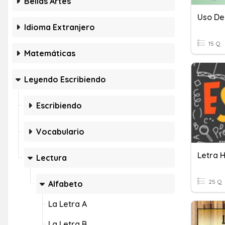
Bellas Artes
Uso De
Idioma Extranjero
15 Q
Matemáticas
Leyendo Escribiendo
Escribiendo
Vocabulario
Letra 
Lectura
25 Q
Alfabeto
La Letra A
La Letra B