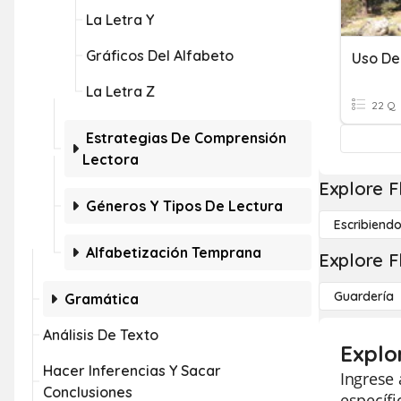
La Letra Y
Gráficos Del Alfabeto
Uso De
La Letra Z
22 Q
Estrategias De Comprensión
Lectora
Explore F
Géneros Y Tipos De Lectura
Escribiend
Alfabetización Temprana
Explore F
Guardería
Gramática
Análisis De Texto
Explo
Hacer Inferencias Y Sacar
Ingrese 
Conclusiones
específ