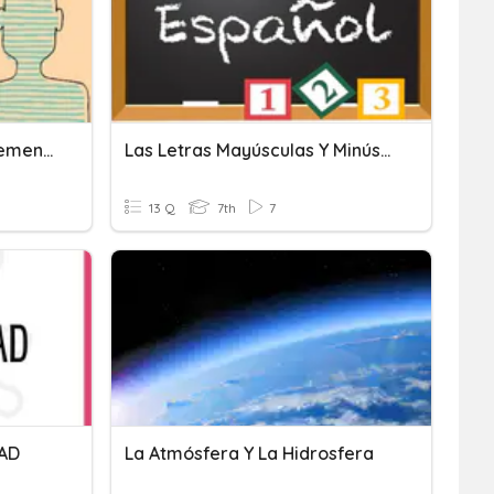
La Comunicación Y Sus Elementos
Las Letras Mayúsculas Y Minúsculas
13 Q
7th
7
DAD
La Atmósfera Y La Hidrosfera