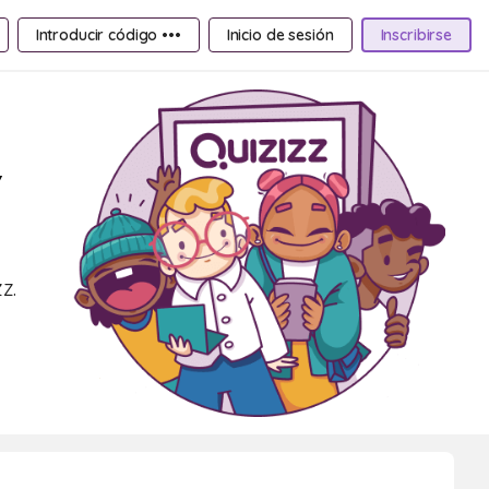
Introducir código •••
Inicio de sesión
Inscribirse
Y
z.