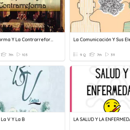
La Reforma Y La Contrarreforma
7th
103
9 Q
7th
311
La V Y La B
LA SALUD Y LA ENFERME