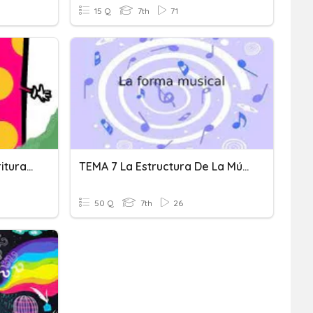
15 Q
7th
71
Repaso De Lectura Y Escritura Letra H.
TEMA 7 La Estructura De La Música: LA FORMA MUSICAL
50 Q
7th
26