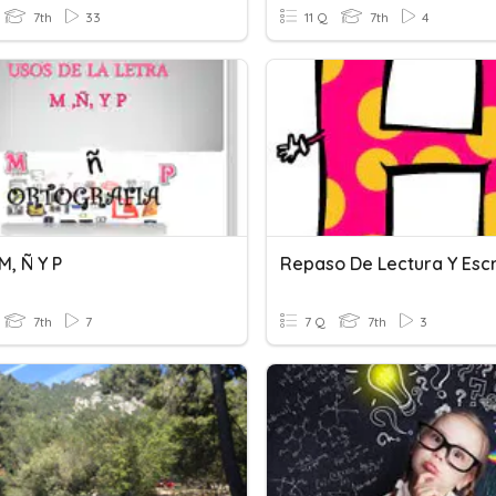
7th
33
11 Q
7th
4
M, Ñ Y P
7th
7
7 Q
7th
3