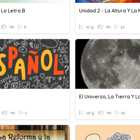
 La Letra B
7th
9
10 Q
7th
22
H
El Universo, La Tierra Y L
7th
2
28 Q
7th
65